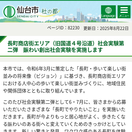
Select
コンテ
仙台市
Language
ンツメ
ニュー
ページID：82230
更新日：2025年8月22日
長町商店街エリア（旧国道４号沿道）社会実験第
二弾 賑わい創出社会実験を実施します
本市では、令和6年3月に策定した「長町・歩いて楽しい街
並みの将来像（ビジョン）」に基づき、長町商店街エリア
における人中心の歩いて楽しい街並みづくりに、地域住民
や関係団体とともに取り組んでいます。
このたび社会実験第二弾として6・7月に、皆さまから応募
いただいたさまざまな「長町でやりたいこと」を実施いた
だきます。長町が今よりもっと居心地がよく、歩きたくな
る賑わいのある街へと変えていくためのきっかけとしてい
きます。新しい驚きと発見、ワクワク感のある長町を体験