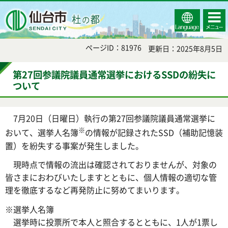
Select
コンテ
仙台市
Language
ンツメ
ニュー
ページID：81976
更新日：2025年8月5日
第27回参議院議員通常選挙におけるSSDの紛失に
ついて
7月20日（日曜日）執行の第27回参議院議員通常選挙に
※
おいて、選挙人名簿
の情報が記録されたSSD（補助記憶装
置）を紛失する事案が発生しました。
現時点で情報の流出は確認されておりませんが、対象の
皆さまにおわびいたしますとともに、個人情報の適切な管
理を徹底するなど再発防止に努めてまいります。
※選挙人名簿
選挙時に投票所で本人と照合するとともに、1人が1票し