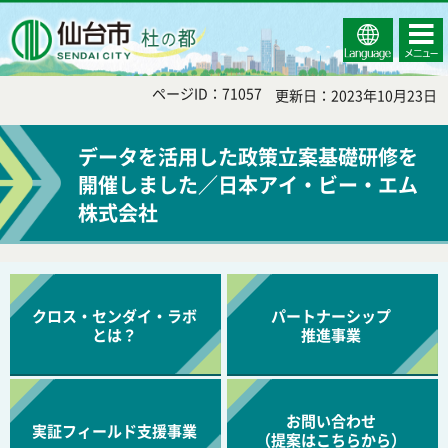
Select
コンテ
仙台市
Language
ンツメ
ニュー
ページID：71057
更新日：2023年10月23日
データを活用した政策立案基礎研修を
開催しました／日本アイ・ビー・エム
株式会社
クロス・センダイ・ラボ
パートナーシップ
とは？
推進事業
お問い合わせ
実証フィールド支援事業
（提案はこちらから）