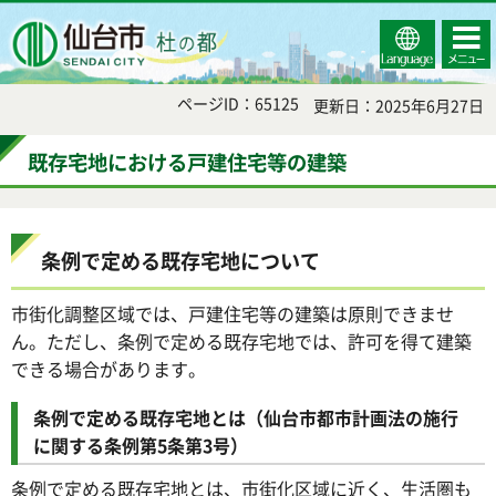
Select
コンテ
仙台市
Language
ンツメ
ニュー
ページID：65125
更新日：2025年6月27日
既存宅地における戸建住宅等の建築
条例で定める既存宅地について
市街化調整区域では、戸建住宅等の建築は原則できませ
ん。ただし、条例で定める既存宅地では、許可を得て建築
できる場合があります。
条例で定める既存宅地とは（仙台市都市計画法の施行
に関する条例第5条第3号）
条例で定める既存宅地とは、市街化区域に近く、生活圏も