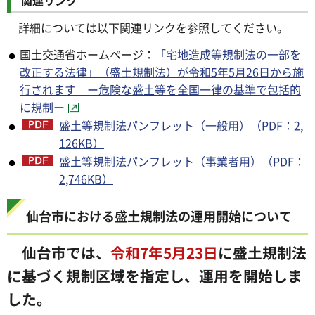
関連リンク
詳細については以下関連リンクを参照してください。
国土交通省ホームページ：
「宅地造成等規制法の一部を
改正する法律」（盛土規制法）が令和5年5月26日から施
行されます ー危険な盛土等を全国一律の基準で包括的
に規制ー
盛土等規制法パンフレット（一般用）（PDF：2,
126KB）
盛土等規制法パンフレット（事業者用）（PDF：
2,746KB）
仙台市における盛土規制法の運用開始について
仙台市では、
令和7年5月23日
に盛土規制法
に基づく
規制区域を指定し、運用を開始しま
した。