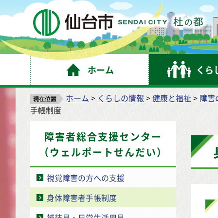
仙
ホーム
くら
ホーム
>
くらしの情報
>
健康と福祉
>
障害
手帳制度
障害者総合支援センター
（ウェルポートせんだい）
視覚障害の方への支援
身体障害者手帳制度
補装具・日常生活用具