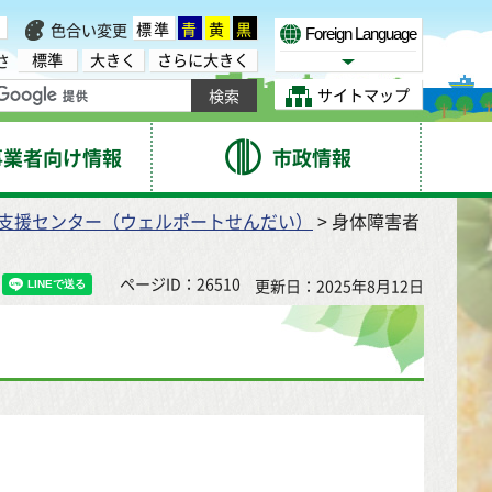
標準
青
黄
黒
色合い変更
Foreign Language
標準
大きく
さらに大きく
さ
Select Language
サイトマップ
事業者向け情報
市政情報
支援センター（ウェルポートせんだい）
> 身体障害者
ページID：26510
更新日：2025年8月12日