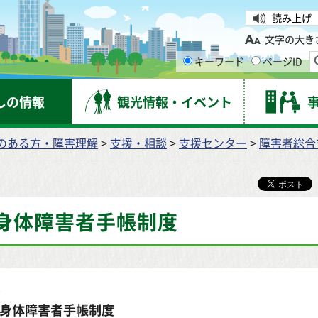
台市
読み上げ
文字の大き
キーワード
ページID
しの情報
観光情報・イベント
のある方・障害理解
>
支援・相談
>
支援センター
>
障害者総合
身体障害者手帳制度
身体障害者手帳制度