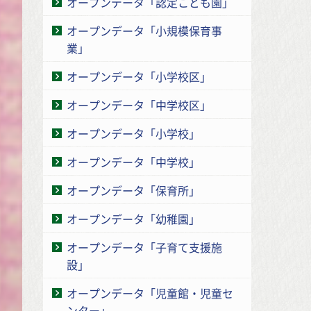
オープンデータ「認定こども園」
オープンデータ「小規模保育事
業」
オープンデータ「小学校区」
オープンデータ「中学校区」
オープンデータ「小学校」
オープンデータ「中学校」
オープンデータ「保育所」
オープンデータ「幼稚園」
オープンデータ「子育て支援施
設」
オープンデータ「児童館・児童セ
ンター」