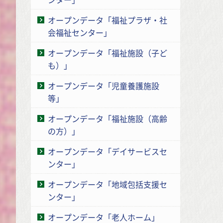
オープンデータ「福祉プラザ・社
会福祉センター」
オープンデータ「福祉施設（子ど
も）」
オープンデータ「児童養護施設
等」
オープンデータ「福祉施設（高齢
の方）」
オープンデータ「デイサービスセ
ンター」
オープンデータ「地域包括支援セ
ンター」
オープンデータ「老人ホーム」