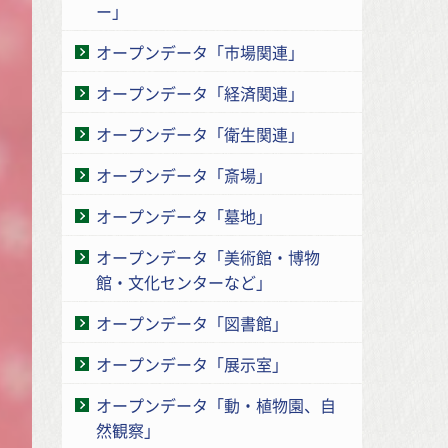
ー」
オープンデータ「市場関連」
オープンデータ「経済関連」
オープンデータ「衛生関連」
オープンデータ「斎場」
オープンデータ「墓地」
オープンデータ「美術館・博物
館・文化センターなど」
オープンデータ「図書館」
オープンデータ「展示室」
オープンデータ「動・植物園、自
然観察」