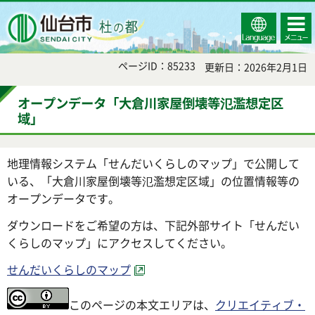
Select
コンテ
仙台市
Language
ンツメ
ニュー
ページID：85233
更新日：2026年2月1日
オープンデータ「大倉川家屋倒壊等氾濫想定区
域」
地理情報システム「せんだいくらしのマップ」で公開して
いる、「大倉川家屋倒壊等氾濫想定区域」の位置情報等の
オープンデータです。
ダウンロードをご希望の方は、下記外部サイト「せんだい
くらしのマップ」にアクセスしてください。
せんだいくらしのマップ
このページの本文エリアは、
クリエイティブ・