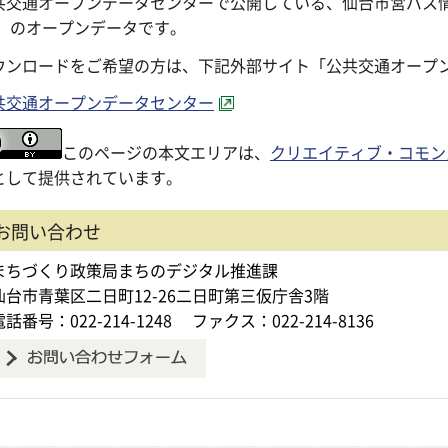
共交通オープンデータセンターで公開している、仙台市営バス情
T）のオープンデータです。
ウンロードをご希望の方は、下記外部サイト「公共交通オープ
共交通オープンデータセンター
このページの本文エリアは、
クリエイティブ・コモン
として提供されています。
お問い合わせ
まちづくり政策局まちのデジタル推進課
仙台市青葉区二日町12-26二日町第三仮庁舎3階
電話番号：022-214-1248
ファクス：022-214-8136