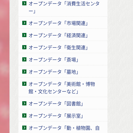
オープンデータ「消費生活センタ
ー」
オープンデータ「市場関連」
オープンデータ「経済関連」
オープンデータ「衛生関連」
オープンデータ「斎場」
オープンデータ「墓地」
オープンデータ「美術館・博物
館・文化センターなど」
オープンデータ「図書館」
オープンデータ「展示室」
オープンデータ「動・植物園、自