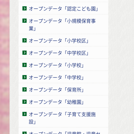
オープンデータ「認定こども園」
オープンデータ「小規模保育事
業」
オープンデータ「小学校区」
オープンデータ「中学校区」
オープンデータ「小学校」
オープンデータ「中学校」
オープンデータ「保育所」
オープンデータ「幼稚園」
オープンデータ「子育て支援施
設」
オープンデータ「児童館・児童セ