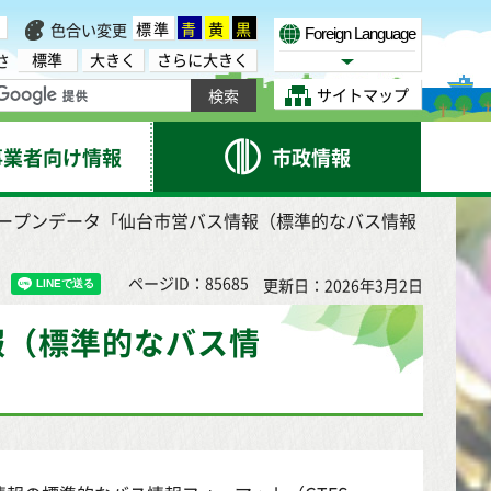
標準
青
黄
黒
色合い変更
Foreign Language
標準
大きく
さらに大きく
さ
Select Language
サイトマップ
事業者向け情報
市政情報
オープンデータ「仙台市営バス情報（標準的なバス情報
ページID：85685
更新日：2026年3月2日
報（標準的なバス情