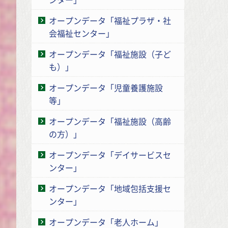
オープンデータ「福祉プラザ・社
会福祉センター」
オープンデータ「福祉施設（子ど
も）」
オープンデータ「児童養護施設
等」
オープンデータ「福祉施設（高齢
の方）」
オープンデータ「デイサービスセ
ンター」
オープンデータ「地域包括支援セ
ンター」
オープンデータ「老人ホーム」