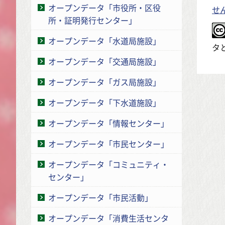
オープンデータ「市役所・区役
せ
所・証明発行センター」
オープンデータ「水道局施設」
タ
オープンデータ「交通局施設」
オープンデータ「ガス局施設」
オープンデータ「下水道施設」
オープンデータ「情報センター」
オープンデータ「市民センター」
オープンデータ「コミュニティ・
センター」
オープンデータ「市民活動」
オープンデータ「消費生活センタ