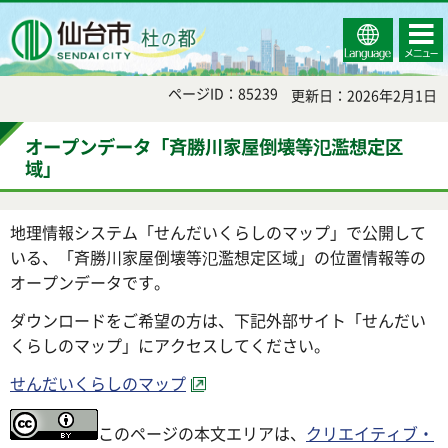
Select
コンテ
仙台市
Language
ンツメ
ニュー
ページID：85239
更新日：2026年2月1日
オープンデータ「斉勝川家屋倒壊等氾濫想定区
域」
地理情報システム「せんだいくらしのマップ」で公開して
いる、「斉勝川家屋倒壊等氾濫想定区域」の位置情報等の
オープンデータです。
ダウンロードをご希望の方は、下記外部サイト「せんだい
くらしのマップ」にアクセスしてください。
せんだいくらしのマップ
このページの本文エリアは、
クリエイティブ・