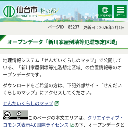
Select
コンテ
仙台市
Language
ンツメ
ニュー
ページID：85237
更新日：2026年2月1日
オープンデータ「新川家屋倒壊等氾濫想定区域」
地理情報システム「せんだいくらしのマップ」で公開して
いる、「新川家屋倒壊等氾濫想定区域」の位置情報等のオ
ープンデータです。
ダウンロードをご希望の方は、下記外部サイト「せんだい
くらしのマップ」にアクセスしてください。
せんだいくらしのマップ
このページの本文エリアは、
クリエイティブ・
コモンズ表示4.0国際ライセンス
の下、オープンデータと