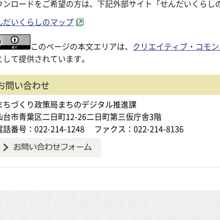
ウンロードをご希望の方は、下記外部サイト「せんだいくらし
んだいくらしのマップ
このページの本文エリアは、
クリエイティブ・コモン
として提供されています。
お問い合わせ
まちづくり政策局まちのデジタル推進課
仙台市青葉区二日町12-26二日町第三仮庁舎3階
電話番号：022-214-1248
ファクス：022-214-8136