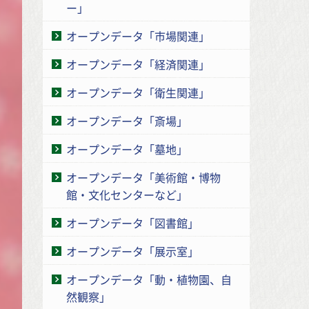
ー」
オープンデータ「市場関連」
オープンデータ「経済関連」
オープンデータ「衛生関連」
オープンデータ「斎場」
オープンデータ「墓地」
オープンデータ「美術館・博物
館・文化センターなど」
オープンデータ「図書館」
オープンデータ「展示室」
オープンデータ「動・植物園、自
然観察」