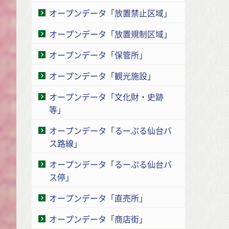
オープンデータ「放置禁止区域」
オープンデータ「放置規制区域」
オープンデータ「保管所」
オープンデータ「観光施設」
オープンデータ「文化財・史跡
等」
オープンデータ「るーぷる仙台バ
ス路線」
オープンデータ「るーぷる仙台バ
ス停」
オープンデータ「直売所」
オープンデータ「商店街」