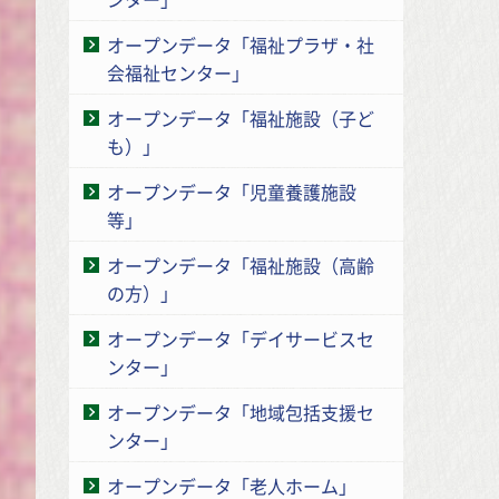
オープンデータ「福祉プラザ・社
会福祉センター」
オープンデータ「福祉施設（子ど
も）」
オープンデータ「児童養護施設
等」
オープンデータ「福祉施設（高齢
の方）」
オープンデータ「デイサービスセ
ンター」
オープンデータ「地域包括支援セ
ンター」
オープンデータ「老人ホーム」