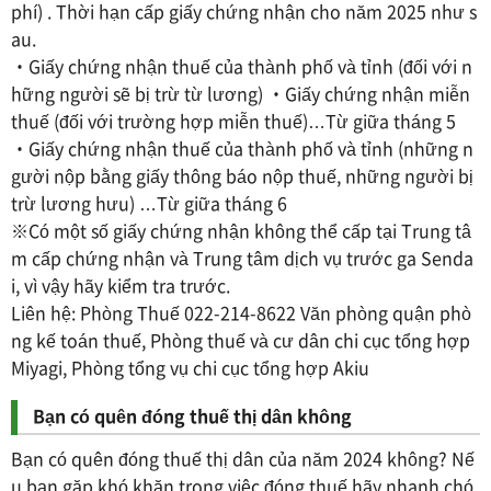
phí) . Thời hạn cấp giấy chứng nhận cho năm 2025 như s
au.
・Giấy chứng nhận thuế của thành phố và tỉnh (đối với n
hững người sẽ bị trừ từ lương) ・Giấy chứng nhận miễn
thuế (đối với trường hợp miễn thuế)…Từ giữa tháng 5
・Giấy chứng nhận thuế của thành phố và tỉnh (những n
gười nộp bằng giấy thông báo nộp thuế, những người bị
trừ lương hưu) …Từ giữa tháng 6
※Có một số giấy chứng nhận không thể cấp tại Trung tâ
m cấp chứng nhận và Trung tâm dịch vụ trước ga Senda
i, vì vậy hãy kiểm tra trước.
Liên hệ: Phòng Thuế 022-214-8622 Văn phòng quận phò
ng kế toán thuế, Phòng thuế và cư dân chi cục tổng hợp
Miyagi, Phòng tổng vụ chi cục tổng hợp Akiu
Bạn có quên đóng thuế thị dân không
Bạn có quên đóng thuế thị dân của năm 2024 không? Nế
u bạn gặp khó khăn trong việc đóng thuế hãy nhanh chó