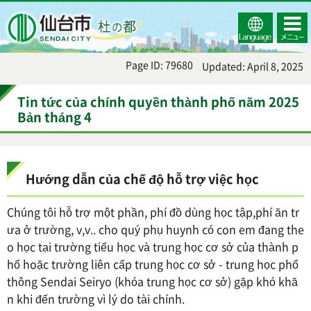
Select
コンテ
仙台市
Language
ンツメ
ニュー
Page ID: 79680
Updated: April 8, 2025
Tin tức của chính quyền thành phố năm 2025
Bản tháng 4
Hướng dẫn của chế độ hỗ trợ việc học
Chúng tôi hỗ trợ một phần, phí đồ dùng học tập,phí ăn tr
ưa ở trường, v,v.. cho quý phụ huynh có con em đang the
o học tại trường tiểu học và trung học cơ sở của thành p
hố hoặc trường liên cấp trung học cơ sở - trung học phổ
thông Sendai Seiryo (khóa trung học cơ sở) gặp khó khă
n khi đến trường vì lý do tài chính.