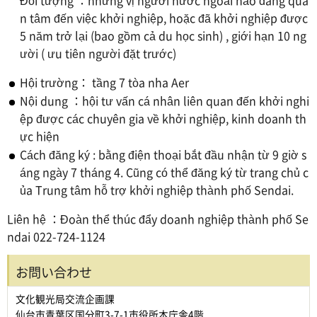
Đối tượng ：những vị người nước ngoài nào đang qua
n tâm đến việc khởi nghiệp, hoặc đã khởi nghiệp được
5 năm trở lại (bao gồm cả du học sinh) , giới hạn 10 ng
ười ( ưu tiên người đặt trước)
Hội trường： tầng 7 tòa nha Aer
Nội dung ：hội tư vấn cá nhân liên quan đến khởi nghi
ệp được các chuyên gia về khởi nghiệp, kinh doanh th
ực hiện
Cách đăng ký : bằng điện thoại bắt đầu nhận từ 9 giờ s
áng ngày 7 tháng 4. Cũng có thể đăng ký từ trang chủ c
ủa Trung tâm hỗ trợ khởi nghiệp thành phố Sendai.
Liên hệ ：Đoàn thể thúc đẩy doanh nghiệp thành phố Se
ndai 022-724-1124
お問い合わせ
文化観光局交流企画課
仙台市青葉区国分町3-7-1市役所本庁舎4階