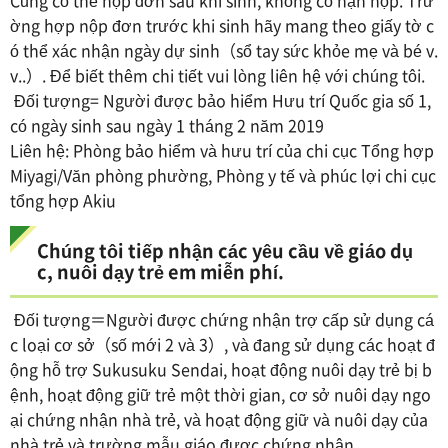
Cũng có thể nộp đơn sau khi sinh, không có hạn nộp. Trư
ờng hợp nộp đơn trước khi sinh hãy mang theo giấy tờ c
ó thể xác nhận ngày dự sinh（sổ tay sức khỏe mẹ và bé v.
v..）. Để biết thêm chi tiết vui lòng liên hệ với chúng tôi.
Đối tượng= Người được bảo hiểm Hưu trí Quốc gia số 1,
có ngày sinh sau ngày 1 tháng 2 năm 2019
Liên hệ: Phòng bảo hiểm và hưu trí của chi cục Tổng hợp
Miyagi/Văn phòng phường, Phòng y tế và phúc lợi chi cục
tổng hợp Akiu
Chúng tôi tiếp nhận các yêu cầu về giáo dụ
c, nuôi dạy trẻ em miễn phí.
Đối tượng＝Người được chứng nhận trợ cấp sử dụng cá
c loại cơ sở（số mới 2 và 3）, và đang sử dụng các hoạt đ
ộng hỗ trợ Sukusuku Sendai, hoạt động nuôi dạy trẻ bị b
ệnh, hoạt động giữ trẻ một thời gian, cơ sở nuôi dạy ngo
ại chứng nhận nhà trẻ, và hoạt động giữ và nuôi dạy của
nhà trẻ và trường mẫu giáo được chứng nhận.