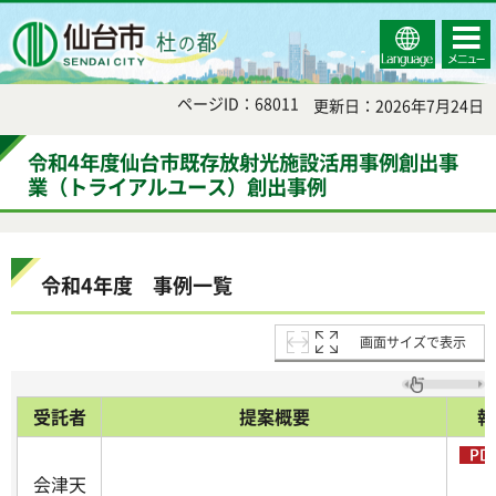
Select
コンテ
仙台市
Language
ンツメ
ニュー
ページID：68011
更新日：2026年7月24日
令和4年度仙台市既存放射光施設活用事例創出事
業（トライアルユース）創出事例
令和4年度 事例一覧
画面サイズで表示
受託者
提案概要
報
会津天