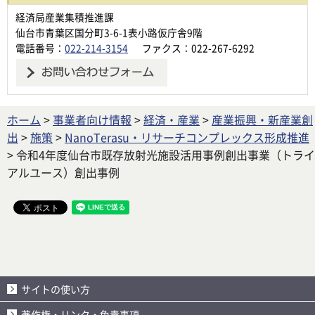
経済局産業集積推進課
仙台市青葉区国分町3-6-1表小路仮庁舎9階
電話番号：
022-214-3154
ファクス：022-267-6292
ホーム
>
事業者向け情報
>
経済・産業
>
産業振興・新産業創
出
>
施策
>
NanoTerasu・リサーチコンプレックス形成推進
> 令和4年度仙台市既存放射光施設活用事例創出事業（トライ
アルユース）創出事例
サイトの使い方
著作権・リンク・免責事項