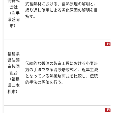
発株式
式蓄熱材における、蓄熱原理の解明と、
会社
繰り返し使用による劣化原因の解明を目
（岩手
指す。
県盛岡
市）
福島県
醤油醸
伝統的な醤油の製造工程における小麦焙
造協同
煎の手法である混砂焙煎式と、近年主流
組合
となっている熱風焙煎式を比較し、伝統
（福島
的手法の評価を行う。
県二本
松市）