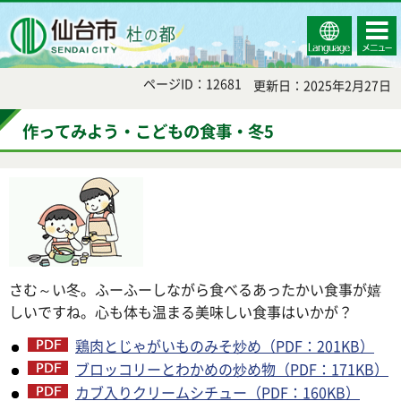
Select
コンテ
仙台市
Language
ンツメ
ニュー
ページID：12681
更新日：2025年2月27日
作ってみよう・こどもの食事・冬5
さむ～い冬。ふーふーしながら食べるあったかい食事が嬉
しいですね。心も体も温まる美味しい食事はいかが？
鶏肉とじゃがいものみそ炒め（PDF：201KB）
ブロッコリーとわかめの炒め物（PDF：171KB）
カブ入りクリームシチュー（PDF：160KB）