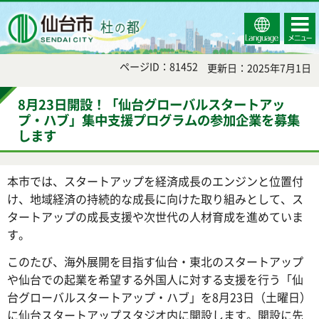
Select
コンテ
仙台市
Language
ンツメ
ニュー
ページID：81452
更新日：2025年7月1日
8月23日開設！「仙台グローバルスタートアッ
プ・ハブ」集中支援プログラムの参加企業を募集
します
本市では、スタートアップを経済成長のエンジンと位置付
け、地域経済の持続的な成長に向けた取り組みとして、ス
タートアップの成長支援や次世代の人材育成を進めていま
す。
このたび、海外展開を目指す仙台・東北のスタートアップ
や仙台での起業を希望する外国人に対する支援を行う「仙
台グローバルスタートアップ・ハブ」を8月23日（土曜日）
に仙台スタートアップスタジオ内に開設します。開設に先