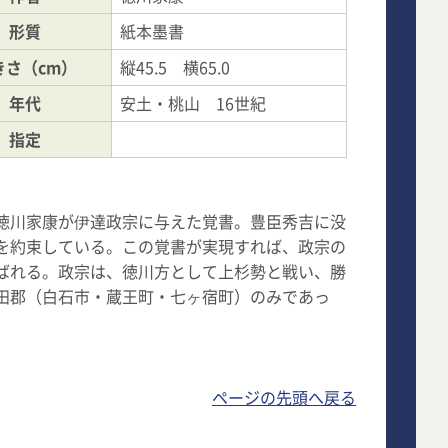
形質
紙本墨書
きさ（cm）
縦45.5 横65.0
年代
安土・桃山 16世紀
指定
徳川家康が伊達政宗に与えた覚書。豊臣秀吉に没
を約束している。この覚書が実現すれば、政宗の
ばれる。政宗は、徳川方として上杉勢と戦い、勝
田郡（白石市・蔵王町・七ヶ宿町）のみであっ
ページの先頭へ戻る