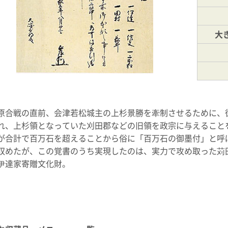
大
原合戦の直前、会津若松城主の上杉景勝を牽制させるために、
れ、上杉領となっていた刈田郡などの旧領を政宗に与えること
が合計で百万石を超えることから俗に「百万石の御墨付」と呼
収めたが、この覚書のうち実現したのは、実力で攻め取った苅
伊達家寄贈文化財。