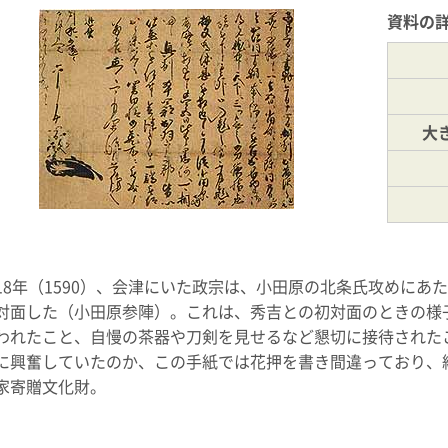
資料の
大
18年（1590）、会津にいた政宗は、小田原の北条氏攻めに
対面した（小田原参陣）。これは、秀吉との初対面のときの様
われたこと、自慢の茶器や刀剣を見せるなど懇切に接待された
に興奮していたのか、この手紙では花押を書き間違っており、
家寄贈文化財。