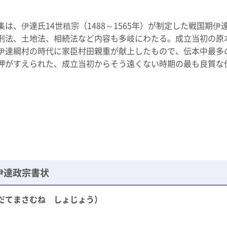
集は、伊達氏14世稙宗（1488～1565年）が制定した戦国
刑法、土地法、相続法など内容も多岐にわたる。成立当初の原
伊達綱村の時代に家臣村田親重が献上したもので、伝本中最多の
押がすえられた、成立当初からそう遠くない時期の最も良質な
伊達政宗書状
だてまさむね しょじょう）