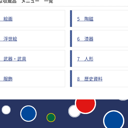
な収蔵品 メニュー 一覧
1 絵画
5 陶磁
2 浮世絵
6 漆器
3 武器・武具
7 人形
4 服飾
8 歴史資料