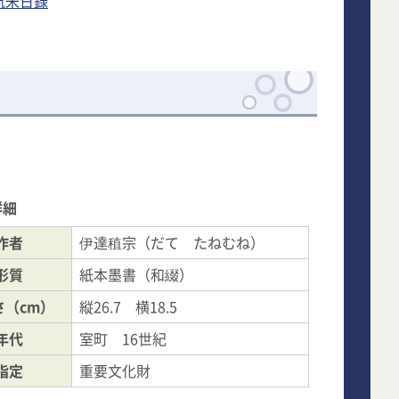
航米日録
詳細
作者
伊達稙宗（だて たねむね）
形質
紙本墨書（和綴）
さ（cm）
縦26.7 横18.5
年代
室町 16世紀
指定
重要文化財