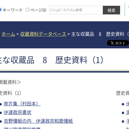
キーワード
ページID
ホーム
>
収蔵資料データベース
> 主な収蔵品 8 歴史資料（
主な収蔵品 8 歴史資料（1）
掲載資料＞
史資料（1）
歴史資
塵芥集（村田本）
伊達政宗書状
吉野懐紙の内 伊達政宗和歌懐紙