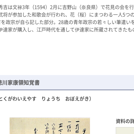
秀吉は文禄3年（1594）2月に吉野山（奈良県）で花見の会を
武将が参加した和歌会が行われ、花（桜）にまつわる一人5つ
首を政宗が自ら記した部分。28歳の青年政宗の若々しい筆遣い
伊達家が購入し、江戸時代を通して伊達家に所蔵されてきたも
徳川家康領知覚書
とくがわいえやす りょうち おぼえがき）
資料の