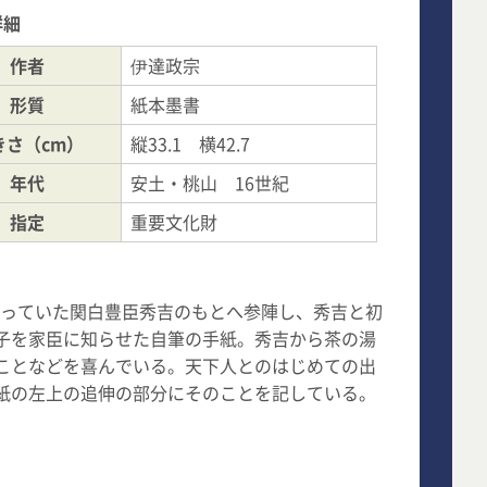
詳細
作者
伊達政宗
形質
紙本墨書
きさ（cm）
縦33.1 横42.7
年代
安土・桃山 16世紀
指定
重要文化財
あたっていた関白豊臣秀吉のもとへ参陣し、秀吉と初
子を家臣に知らせた自筆の手紙。秀吉から茶の湯
ことなどを喜んでいる。天下人とのはじめての出
紙の左上の追伸の部分にそのことを記している。