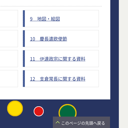
9 地図・絵図
10 慶長遣欧使節
11 伊達政宗に関する資料
12 支倉常長に関する資料
このページの先頭へ戻る