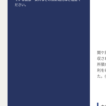
ださい。
関ケ
収さ
所領
利を
た。