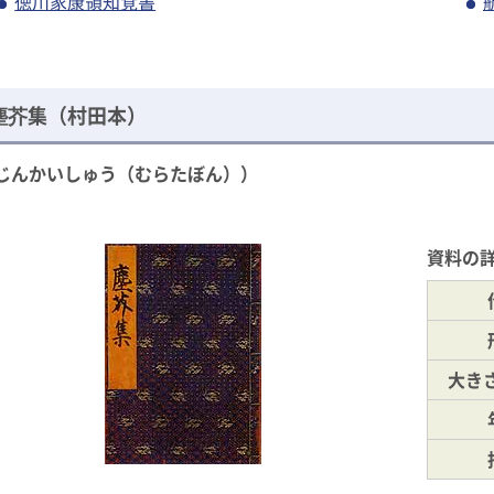
徳川家康領知覚書
塵芥集（村田本）
じんかいしゅう（むらたぼん））
資料の
大き