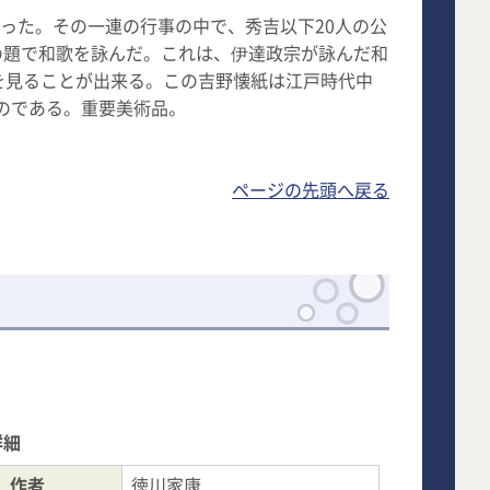
行った。その一連の行事の中で、秀吉以下20人の公
の題で和歌を詠んだ。これは、伊達政宗が詠んだ和
を見ることが出来る。この吉野懐紙は江戸時代中
のである。重要美術品。
ページの先頭へ戻る
詳細
作者
徳川家康