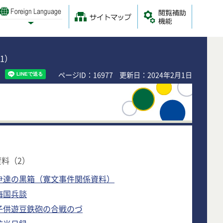
Foreign Language
サイトマップ
閲覧補助
Select Language
1）
ページID：16977
更新日：2024年2月1日
料（2）
伊達の黒箱（寛文事件関係資料）
海国兵談
子供遊豆鉄砲の合戦のづ