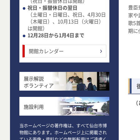
（祝日・振替休日は開館）
豊臣
祝日・振替休日の翌日
（土曜日・日曜日、祝日、4月30日
家や
（木曜日）、10月13日（火曜日）
歌5
は開館）
期に
12月28日から1月4日まで
開館カレンダー
展示解説
ボランティア
（
施設利用
当ホームページの著作権は、すべて仙台市博
物館にあります。ホームページ上に掲載され
ている画像・資料などの無断転用はご遠慮く