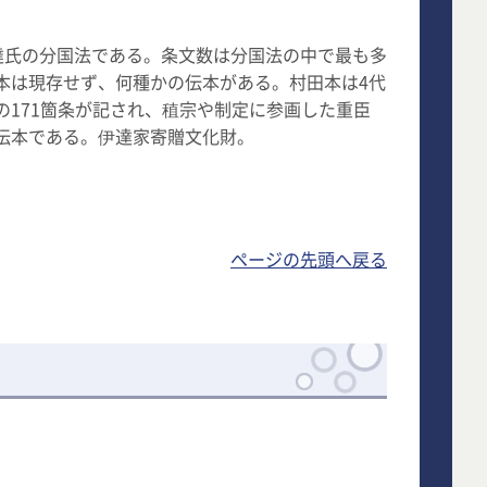
期伊達氏の分国法である。条文数は分国法の中で最も多
本は現存せず、何種かの伝本がある。村田本は4代
171箇条が記され、稙宗や制定に参画した重臣
伝本である。伊達家寄贈文化財。
ページの先頭へ戻る