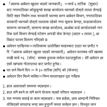
「आवास आबेदन खुल्ला भएको जानकारी」＝मार्च ६ तारिक（शुक्र）
बाट नगरपालिका कोकुबुन्चो शाखा कार्यालय भवनको दोस्रो तल्ला सेन्दाई
सिटि शहर निर्माण तथा सरकारी भवनमा बस्न आबेदन बिभाग, नगरपालिका
सरकारी भवनको दोस्रो तल्लामा रहेको नगर सूचना केन्द्र, वाडाकार्यालय
सामान्य जानकारी, सामान्य शाखा कार्यालय, आओबा वार्ड कार्यालयको नाग
रिक दर्ता बिभाग सेन्दाई स्टेशन अगाडी सेवा केन्द्र (आएरु ५ तल्ला ), आ
दिबाट फारम वितरण गरिएको छ
आवेदन प्रक्रिया＝तालिकामा उल्लेखित घरहरुबाट एउटा घर छनौट ग
रि「आवास आवेदन खुल्ला भएको जानकारी」आवेदन फारममा भरि खाममा
राखी मार्च १६（सोम）सम्ममा हुलाक मार्फत पठाउनुहोला। धेरै आवेदन आ
एको खण्डमा गोलाप्रथा बाट छनोट हुनेछ।
घर सर्न मिल्ने दिन ＝ मे ३० तारिक (शनि) को (योजना)
आवेदन दिन मिल्ने व्यक्ति＝निम्न मापदण्डहरु पूरा गर्नेहरू
हाल आवासको समस्या भएकाहरु।
हाल संगै बस्ने वा संगै बस्ने योजना भएको परिवार भएकाहरु ।
यस नगरमा बसाई वा काम भएकाहरु। यस बाहेक, आय आम्दानी निश्चित
तोकिएको मापदण्ड भन्दा कम हुनुपर्ने जस्ता सर्तहरु छन। विस्तृत जान