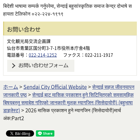
बिदेशी भाषामा सम्पर्क गर्नुपरेमा, सेन्दाई बहुसांस्कृतिक समाज केन्द्र दोभाषे स
हायता टेलिफोन ०२२-२२४-१९१९
お問い合わせ
文化観光局交流企画課
仙台市青葉区国分町3-7-1市役所本庁舎4階
電話番号：
022-214-1252
ファクス：022-211-1917
ホーム
>
Sendai City Official Website
>
सेन्दाई सहज जीवनयापन
जानकारी पृष्ठ
>
सेन्दाई बाट मासिक प्रकाशन हुने सिटिभित्रको समसामहिक
बिषयबस्तु समाबेश गरिएको जानकारी मुलक म्यागजिन (सिसेदायोरी) (बहुभाषा
डाइजेस्ट)
> 2026 मासिक प्रकाशन हुने म्यागजिन (सिसेदायोरी)मार्च
अंक:Part2