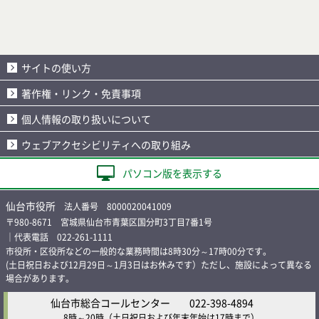
サイトの使い方
著作権・リンク・免責事項
個人情報の取り扱いについて
ウェブアクセシビリティへの取り組み
パソコン版を表示する
仙台市役所
法人番号 8000020041009
〒980-8671 宮城県仙台市青葉区国分町3丁目7番1号
｜代表電話 022-261-1111
市役所・区役所などの一般的な業務時間は8時30分～17時00分です。
(土日祝日および12月29日～1月3日はお休みです）ただし、施設によって異なる
場合があります。
仙台市総合コールセンター
022-398-4894
8時～20時
（土日祝日および年末年始は17時まで）