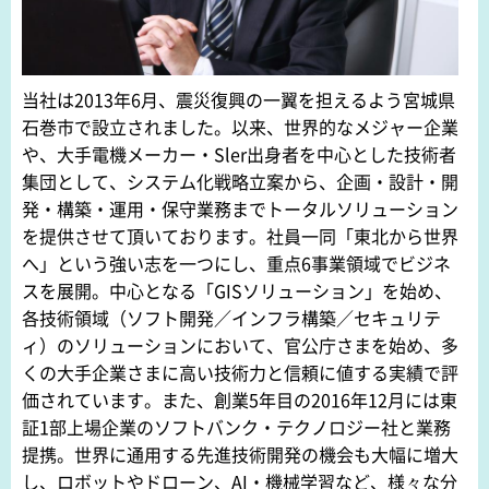
当社は2013年6月、震災復興の一翼を担えるよう宮城県
石巻市で設立されました。以来、世界的なメジャー企業
や、大手電機メーカー・Sler出身者を中心とした技術者
集団として、システム化戦略立案から、企画・設計・開
発・構築・運用・保守業務までトータルソリューション
を提供させて頂いております。社員一同「東北から世界
へ」という強い志を一つにし、重点6事業領域でビジネ
スを展開。中心となる「GISソリューション」を始め、
各技術領域（ソフト開発／インフラ構築／セキュリテ
ィ）のソリューションにおいて、官公庁さまを始め、多
くの大手企業さまに高い技術力と信頼に値する実績で評
価されています。また、創業5年目の2016年12月には東
証1部上場企業のソフトバンク・テクノロジー社と業務
提携。世界に通用する先進技術開発の機会も大幅に増大
し、ロボットやドローン、AI・機械学習など、様々な分