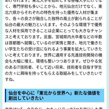
あげられます。東北大学を始めとする各種大学だけでな
く、専門学校も多いことから、地元仙台だけでなく、東
北六県からそれぞれの特色を持った優秀な人材が集ま
り、各々の良さが融合した独特の風土が創られることが
仙台の最大の魅力といえます。そのような環境下で優秀
な人材を採用できることは企業にとっても大きなチャン
スと考えております。反面、宮城県内大卒者などの半数
は首都圏へ就職しているのが実情と聞き、地元で働きた
い学生たちの受け皿になれるよう事業を拡大していきた
いと考えております。世界に通用する先進技術開発の機
会も大幅に増え、環境も整いつつあります。ぜひやる気
のあるIT技術者、そして近い将来、技術者を目指す学生
の方々に興味を持ってもらえる取組みをしていきたいで
すね。
仙台を中心に「東北から世界へ」新たな価値を
創出していきたい
今後はIoT、クラウド、セキュリティの3つを柱にした事