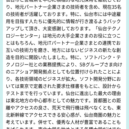
り、地元パートナー企業さまの技術者を含め、現在35名
の技術者が活躍しております。特に、仙台市には中途雇
用を目指す人たちに優先的に情報が行き渡るようバック
アップして頂き、大変感謝しております。「仙台テクノ
ロジーセンター」は地元の大手企業さまのお役に立つこ
とはもちろん、地元ITパートナー企業さまとの連携でお
互いの技術力を磨き、地方にはないビジネスの新たな創
造を目的に開設いたしました。特に、ソフトバンク・テ
クノロジー社との業務提携により、SBグループさま向け
のニアショア開発拠点としても位置付けられたことによ
り、各技術領域のビジネスが拡大。ソフト開発分野にお
いては東京で定義された要求仕様書をもとに、設計から
テストまでを行っています。仙台に進出した最大の理由
は東北地方の中心都市としての魅力です。首都圏との距
離やアクセスの良さ、荒天で飛行機は飛べなくとも、東
北新幹線でアクセスできる安心感が、仙台商圏の魅力と
考えています。併せて、優秀な人材が豊富であることも