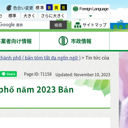
標準
青
黄
黒
色合い変更
Foreign Language
標準
大きく
さらに大きく
さ
Select Language
サイトマップ
事業者向け情報
市政情報
thành phố ( bản tóm tắt đa ngôn ngữ )
> Tin tức của
Page ID: 71158
Updated: November 10, 2023
 phố năm 2023 Bản