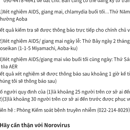
090-4478-4641 để đặt chỗ. Bạn cũng có thể đăng ký từ tr
1)Xét nghiệm AIDS, giang mai, chlamydia buổi tối…Thứ Năm,
hường Aoba
ết quả kiểm tra sẽ được thông báo trực tiếp cho chính chủ 
2)Xét nghiệm AIDS/ giang mai ngày lễ: Thứ Bảy ngày 2 tháng
oseikan (1-1-5 Miyamachi, Aoba-ku)
3)Xét nghiệm AIDS/giang mai vào buổi tối cùng ngày: Thứ Sá
 tòa AER
ết quả xét nghiệm sẽ được thông báo sau khoảng 1 giờ kể t
húng tôi sẽ thông báo sau)
ố người quy định của (1)là khoảng 25 người trên cơ sở ai đ
2)(3)là khoảng 30 người trên cơ sở ai đến trước được phục v
iên hệ : Phòng Kiểm soát bệnh truyền nhiễm (022-214-802
Hãy cẩn thận với Norovirus