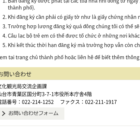
Bản đăng ký được phát tại các tòa nhà nhi đồng từ ngày 1
thành phố).
Khi đăng ký cần phải có giấy tờ như là giấy chứng nhận
Trường hợp lượng đăng ký quá đông chúng tôi có thể sẽ 
Câu lạc bộ trẻ em có thể được tổ chức ở những nơi khác
Khi kết thúc thời hạn đăng ký mà trường hợp vẫn còn chỗ
em tại trang chủ thành phố hoặc liên hệ để biết thêm thông ti
お問い合わせ
文化観光局交流企画課
仙台市青葉区国分町3-7-1市役所本庁舎4階
電話番号：022-214-1252
ファクス：022-211-1917