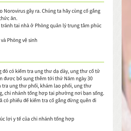
o Norovirus gây ra. Chúng ta hãy cùng cố gắng
thức ăn.
 tránh tại nhà ở Phòng quản lý trung tâm phúc
 và Phòng vệ sinh
 đó có kiểm tra ung thư dạ dày, ung thư cổ tử
bản được bổ sung thêm tới thứ Năm ngày 30
m tra ung thư phổi, khám lao phổi, ung thư
g, chi nhánh tổng hợp tại phường nơi bạn sống.
đã có phiếu để kiểm tra cố gắng đừng quên đi
c lợi y tế của chi nhánh tổng hợp