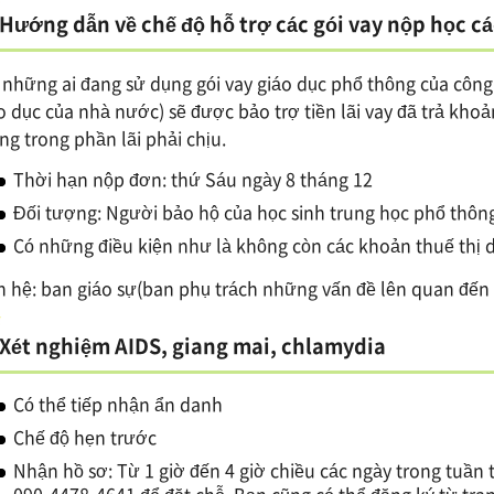
Hướng dẫn về chế độ hỗ trợ các gói vay nộp học c
 những ai đang sử dụng gói vay giáo dục phổ thông của công
o dục của nhà nước) sẽ được bảo trợ tiền lãi vay đã trả khoả
ng trong phần lãi phải chịu.
Thời hạn nộp đơn: thứ Sáu ngày 8 tháng 12
Đối tượng: Người bảo hộ của học sinh trung học phổ thôn
Có những điều kiện như là không còn các khoản thuế thị 
n hệ: ban giáo sự(ban phụ trách những vấn đề lên quan đến
Xét nghiệm AIDS, giang mai, chlamydia
Có thể tiếp nhận ẩn danh
Chế độ hẹn trước
Nhận hồ sơ: Từ 1 giờ đến 4 giờ chiều các ngày trong tuần