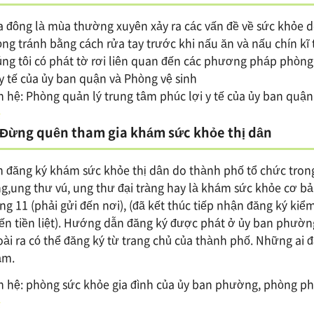
 đông là mùa thường xuyên xảy ra các vấn đề về sức khỏe d
ng tránh bằng cách rửa tay trước khi nấu ăn và nấu chín kĩ 
ng tôi có phát tờ rơi liên quan đến các phương pháp phòng
 y tế của ủy ban quận và Phòng vệ sinh
n hệ: Phòng quản lý trung tâm phúc lợi y tế của ủy ban quận
Đừng quên tham gia khám sức khỏe thị dân
 đăng ký khám sức khỏe thị dân do thành phố tổ chức trong
g,ung thư vú, ung thư đại tràng hay là khám sức khỏe cơ 
ng 11 (phải gửi đến nơi), (đã kết thúc tiếp nhận đăng ký kiể
ến tiền liệt). Hướng dẫn đăng ký được phát ở ủy ban phườn
ài ra có thể đăng ký từ trang chủ của thành phố. Những ai 
ám.
n hệ: phòng sức khỏe gia đình của ủy ban phường, phòng phú