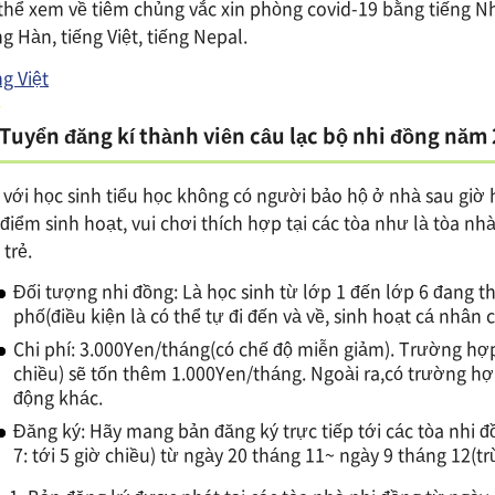
thể xem về tiêm chủng vắc xin phòng covid-19 bằng tiếng Nhậ
ng Hàn, tiếng Việt, tiếng Nepal.
ng Việt
Tuyển đăng kí thành viên câu lạc bộ nhi đồng năm
 với học sinh tiểu học không có người bảo hộ ở nhà sau giờ h
 điểm sinh hoạt, vui chơi thích hợp tại các tòa như là tòa n
 trẻ.
Đối tượng nhi đồng: Là học sinh từ lớp 1 đến lớp 6 đang t
phố(điều kiện là có thể tự đi đến và về, sinh hoạt cá nhân
Chi phí: 3.000Yen/tháng(có chế độ miễn giảm). Trường hợp 
chiều) sẽ tốn thêm 1.000Yen/tháng. Ngoài ra,có trường hợ
động khác.
Đăng ký: Hãy mang bản đăng ký trực tiếp tới các tòa nhi 
7: tới 5 giờ chiều) từ ngày 20 tháng 11~ ngày 9 tháng 12(tr