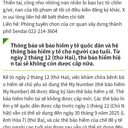
Thiên tai, cũng như những nạn nhân bị bạo lực từ chồn
g/vợ, nạn của tội phạm sẽ tội có điều kiện đăng ký khác. X
in vui lòng liên hệ để biết thêm chi tiết
Liên hệ: Phòng tuyển chọn của cơ quan xây dựng thành
phố Sendai 022-214-3604
Thông báo về bảo hiểm y tế quốc dân và hệ
thống bảo hiểm y tế cho người cao tuổi. Từ
ngày 2 tháng 12 (thứ Hai), thẻ bảo hiểm hiệ
n tại sẽ không còn được cấp nữa.
Kể từ ngày 2 tháng 12 (thứ Hai), việc khám chữa bệnh bả
o hiểm sẽ chủ yếu sử dụng thẻ My Number (thẻ bảo hiểm
My Number) đã được đăng ký làm thẻ bảo hiểm y tế. Thẻ
bảo hiểm hiện tại sẽ không được cấp mới. Các thẻ bảo hi
ểm y tế quốc dân được cấp trước ngày 1 tháng 12 (Chủ N
hật) vẫn có thể sử dụng đến ngày 30 tháng 9 năm 2025 (L
ệnh Hòa 7) (thứ Ba), và các thẻ bảo hiểm của chế độ y tế
cho người cao tuổi giai đoạn sau vẫn có thể sử dụng đến