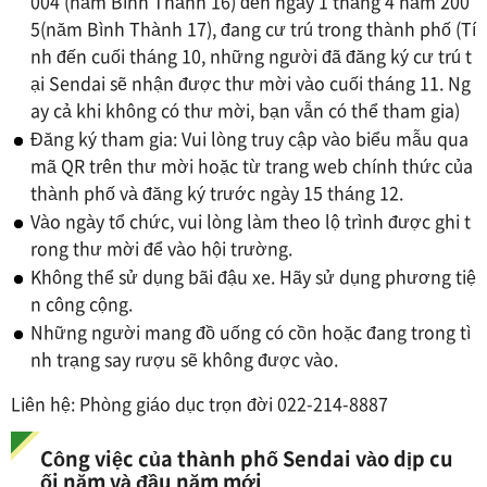
004 (năm Bình Thành 16) đến ngày 1 tháng 4 năm 200
5(năm Bình Thành 17), đang cư trú trong thành phố (Tí
nh đến cuối tháng 10, những người đã đăng ký cư trú t
ại Sendai sẽ nhận được thư mời vào cuối tháng 11. Ng
ay cả khi không có thư mời, bạn vẫn có thể tham gia)
Đăng ký tham gia: Vui lòng truy cập vào biểu mẫu qua
mã QR trên thư mời hoặc từ trang web chính thức của
thành phố và đăng ký trước ngày 15 tháng 12.
Vào ngày tổ chức, vui lòng làm theo lộ trình được ghi t
rong thư mời để vào hội trường.
Không thể sử dụng bãi đậu xe. Hãy sử dụng phương tiệ
n công cộng.
Những người mang đồ uống có cồn hoặc đang trong tì
nh trạng say rượu sẽ không được vào.
Liên hệ: Phòng giáo dục trọn đời 022-214-8887
Công việc của thành phố Sendai vào dịp cu
ối năm và đầu năm mới