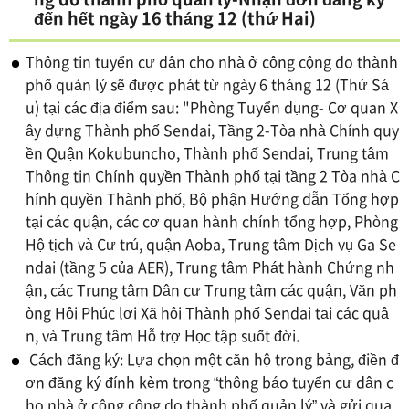
đến hết ngày 16 tháng 12 (thứ Hai)
Thông tin tuyển cư dân cho nhà ở công cộng do thành
phố quản lý sẽ được phát từ ngày 6 tháng 12 (Thứ Sá
u) tại các địa điểm sau: "Phòng Tuyển dụng- Cơ quan X
ây dựng Thành phố Sendai, Tầng 2-Tòa nhà Chính quy
ền Quận Kokubuncho, Thành phố Sendai, Trung tâm
Thông tin Chính quyền Thành phố tại tầng 2 Tòa nhà C
hính quyền Thành phố, Bộ phận Hướng dẫn Tổng hợp
tại các quận, các cơ quan hành chính tổng hợp, Phòng
Hộ tịch và Cư trú, quận Aoba, Trung tâm Dịch vụ Ga Se
ndai (tầng 5 của AER), Trung tâm Phát hành Chứng nh
ận, các Trung tâm Dân cư Trung tâm các quận, Văn ph
òng Hội Phúc lợi Xã hội Thành phố Sendai tại các quậ
n, và Trung tâm Hỗ trợ Học tập suốt đời.
Cách đăng ký: Lựa chọn một căn hộ trong bảng, điền đ
ơn đăng ký đính kèm trong “thông báo tuyển cư dân c
ho nhà ở công cộng do thành phố quản lý” và gửi qua