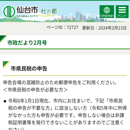
Select
コンテ
仙台市
Language
ンツメ
ニュー
ページID：72727
更新日：2024年2月13日
市政だより2月号
市県民税の申告
申告会場の混雑防止のため郵便申告をご利用ください。
＜市県民税の申告が必要な方＞
令和6年1月1日現在、市内にお住まいで、下記「市県民
税の申告が不要な方」に該当しない方（令和5年中に所得
がなかった方も申告が必要です。申告しない場合は非課
税証明書等を発行できないことがありますのでご注意く
ださい）