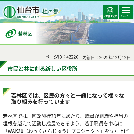
Select
コンテ
仙台市
Language
ンツメ
ニュー
若林区
ページID：42226
更新日：2025年12月12日
市民と共に創る新しい区役所
若林区では、区民の方々と一緒になって様々な
取り組みを行っています
若林区では、区政施行30年にあたり、職員が組織や担当の
垣根を越えて活動し成長できるよう、若手職員を中心に
「WAK30（わっくさんじゅう）プロジェクト」を立ち上げ