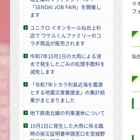
※
「SENDAI JOB FAIR」を開催し
フ
ます
ユニクロ イオンモール仙台上杉
店で ワケルくんファミリーのコ
ラボ商品が販売されます
令和7年10月1日の大雨による浸
仙
水で発生したごみの処理手数料を
減免します
「令和7年トカラ列島近海を震源
とする地震災害義援金」の集計結
果がまとまりました
地下鉄南北線の列車運休について
10月1日に発生した大雨に係る臨
時の罹災証明書申請窓口を宮城野