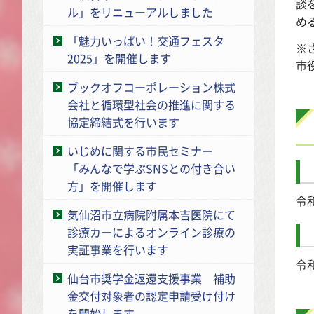
談
ル」をリニューアルしました
め
「魅力いっぱい！交通フェスタ
※
2025」を開催します
市
ブックオフコーポレーション株式
会社と循環型社会の推進に関する
協定締結式を行います
いじめに関する市民セミナー
「みんなで学ぶSNSとの付き合い
方」を開催します
令
気仙沼市立病院附属本吉医院にて
診療カーによるオンライン診療の
実証事業を行います
令
仙台市奨学金返還支援事業 補助
金交付対象者の認定申請受け付け
を開始します