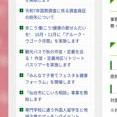
令和7年国勢調査に係る調査員証
の紛失について
事
務
歩こう!動こう!健康の都せんだい
を! 10月・11月に「アルーク・
ウゴーク月間」を実施します
観光バスで秋の作並・定義を巡
る！ 作並・定義地区リトリート
バスツアーを実施します
「みんなで子育てフェスタ＆健康
原
フォーラム」を開催します
「仙台市にじいろ相談」事業を開
始します
対
専門学校に通う外国人留学生と地
※
域企業のマッチングイベント