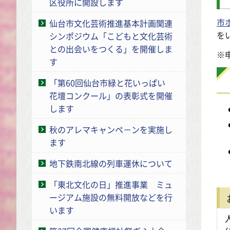
区役所に開設します
市
仙台市文化芸術推進基本計画関連
を
シンポジウム「こどもと文化芸術
との出会いをつくる」を開催しま
※
す
「第60回仙台市緑と花いっぱい
花壇コンクール」の表彰式を開催
します
秋のアレマキャンペ－ンを実施し
ます
地下鉄南北線の列車運休について
「東北文化の日」推進事業 ミュ
ージアム施設の無料開放などを行
います