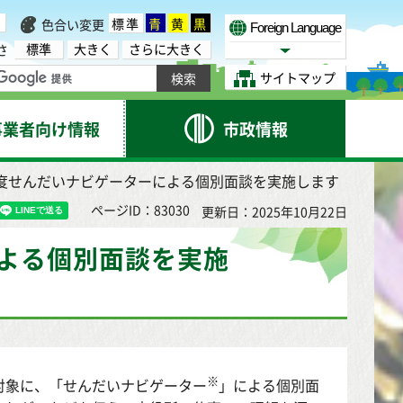
標準
青
黄
黒
色合い変更
Foreign Language
標準
大きく
さらに大きく
さ
Select Language
サイトマップ
事業者向け情報
市政情報
年度せんだいナビゲーターによる個別面談を実施します
ページID：83030
更新日：2025年10月22日
よる個別面談を実施
※
対象に、「せんだいナビゲーター
」による個別面