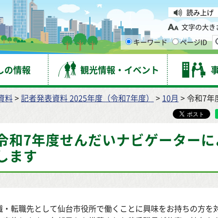
台市
読み上げ
文字の大き
キーワード
ページID
しの情報
観光情報・イベント
資料
>
記者発表資料 2025年度（令和7年度）
>
10月
> 令和7
令和7年度せんだいナビゲーターに
します
職・転職先として仙台市役所で働くことに興味をお持ちの方を