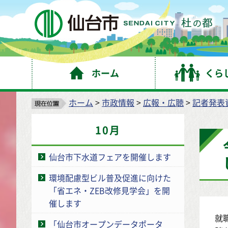
仙
ホーム
くら
ホーム
>
市政情報
>
広報・広聴
>
記者発表
10月
仙台市下水道フェアを開催します
環境配慮型ビル普及促進に向けた
「省エネ・ZEB改修見学会」を開
催します
就
「仙台市オープンデータポータ