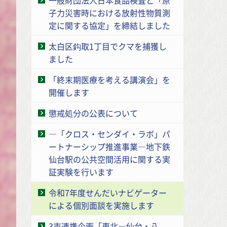
子力災害時における放射性物質測
定に関する協定」を締結しました
太白区鈎取1丁目でクマを捕獲し
ました
「終末期医療を考える講演会」を
開催します
懲戒処分の公表について
―「クロス・センダイ・ラボ」パ
ートナーシップ推進事業―地下鉄
仙台駅の公共空間活用に関する実
証実験を行います
令和7年度せんだいナビゲーター
による個別面談を実施します
3市連携企画「東北―仙台・八