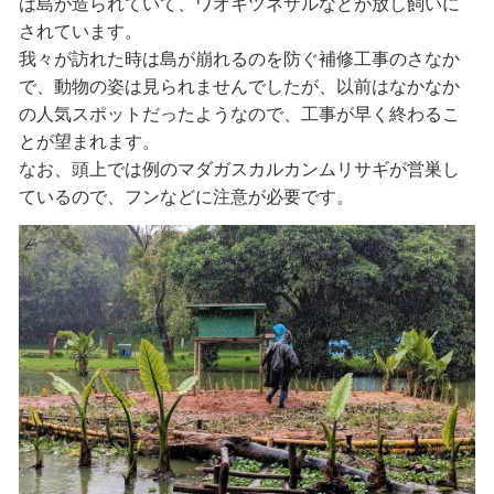
は島が造られていて、ワオキツネザルなどが放し飼いに
されています。
我々が訪れた時は島が崩れるのを防ぐ補修工事のさなか
で、動物の姿は見られませんでしたが、以前はなかなか
の人気スポットだったようなので、工事が早く終わるこ
とが望まれます。
なお、頭上では例のマダガスカルカンムリサギが営巣し
ているので、フンなどに注意が必要です。