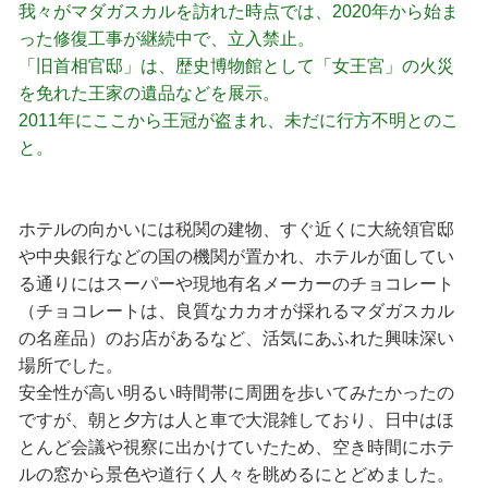
我々がマダガスカルを訪れた時点では、2020年から始ま
った修復工事が継続中で、立入禁止。
「旧首相官邸」は、歴史博物館として「女王宮」の火災
を免れた王家の遺品などを展示。
2011年にここから王冠が盗まれ、未だに行方不明とのこ
と。
ホテルの向かいには税関の建物、すぐ近くに大統領官邸
や中央銀行などの国の機関が置かれ、ホテルが面してい
る通りにはスーパーや現地有名メーカーのチョコレート
（チョコレートは、良質なカカオが採れるマダガスカル
の名産品）のお店があるなど、活気にあふれた興味深い
場所でした。
安全性が高い明るい時間帯に周囲を歩いてみたかったの
ですが、朝と夕方は人と車で大混雑しており、日中はほ
とんど会議や視察に出かけていたため、空き時間にホテ
ルの窓から景色や道行く人々を眺めるにとどめました。