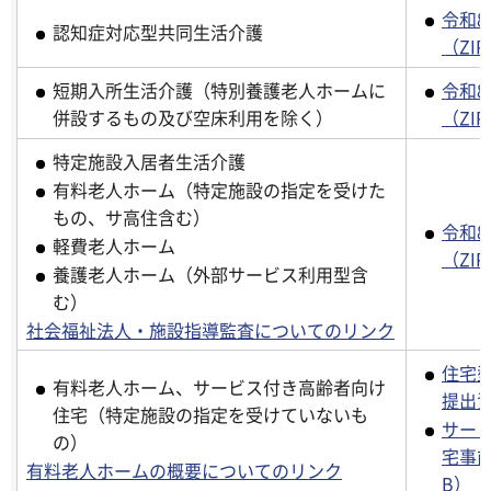
令和
認知症対応型共同生活介護
（ZIP
短期入所生活介護（特別養護老人ホームに
令和
併設するもの及び空床利用を除く）
（ZIP
特定施設入居者生活介護
有料老人ホーム（特定施設の指定を受けた
もの、サ高住含む）
令和
軽費老人ホーム
（ZIP
養護老人ホーム（外部サービス利用型含
む）
社会福祉法人・施設指導監査についてのリンク
住宅
有料老人ホーム、サービス付き高齢者向け
提出資
住宅（特定施設の指定を受けていないも
サー
の）
宅事前
有料老人ホームの概要についてのリンク
B）