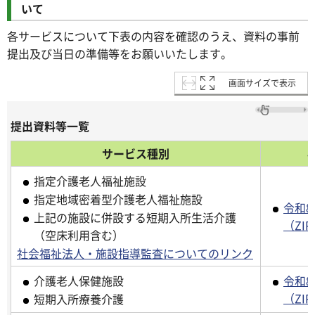
いて
各サービスについて下表の内容を確認のうえ、資料の事前
提出及び当日の準備等をお願いいたします。
画面サイズで表示
提出資料等一覧
サービス種別
指定介護老人福祉施設
指定地域密着型介護老人福祉施設
令和
上記の施設に併設する短期入所生活介護
（ZIP
（空床利用含む）
社会福祉法人・施設指導監査についてのリンク
介護老人保健施設
令和
（ZIP
短期入所療養介護