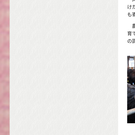
け
も
農
育
の
「