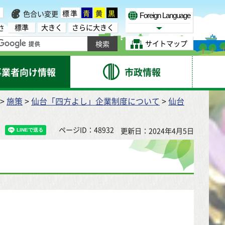
標準
青
黄
黒
色合い変更
Foreign Language
標準
大きく
さらに大きく
さ
Select Language
サイトマップ
事業者向け情報
市政情報
>
施策
>
仙台「四方よし」企業制度について
>
仙台
ページID：48932
更新日：2024年4月5日