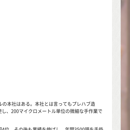
ルの本社はある。本社とは言ってもプレハブ造
し、200マイクロメートル単位の微細な手作業で
国4位。その後も業績を伸ばし、年間3500頭を手掛