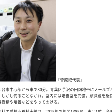
「菅原紀代表」
台市中心部から車で30分。青葉区芋沢の田畑地帯にノールブ
。しかし侮ることなかれ。室内には培養室を完備。顕微鏡を駆使
外受精や培養などをやってのける。
社の受精卵移植実績は、2015年で年間1385頭。東北1位、全