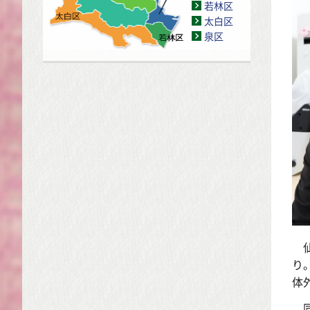
若林区
太白区
泉区
仙
り
体
同