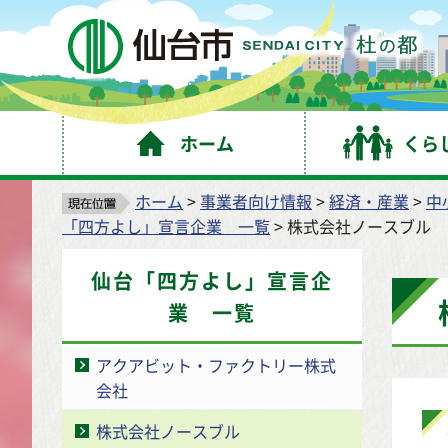
仙
ホーム
くら
ホーム
>
事業者向け情報
>
経済・産業
>
中
「四方よし」宣言企業 一覧
> 株式会社ノースブル
仙台「四方よし」宣言企
業 一覧
アクアビット・ファクトリー株式
会社
株式会社ノースブル