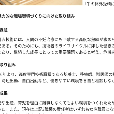
「牛の体外受精
魅力的な職場環境づくりに向けた取り組み
課題
精卵技術には、人間の不妊治療にも匹敵する高度な熟練が求め
である。そのためにも、技術者のライフサイクルに即した働き
であり、継続した成長にとっての重要課題であると考え、危機
取り組み
016年より、高度専門技術職種である培養士、移植師、獣医師の
、時短出勤、自由出勤など、働きやすい環境を各自と相談しな
成果
婚や出産、育児を理由に離職しなくてもよい環境をつくれたため
きた。また、現在は上記3職種の責任者はいずれも女性職員と