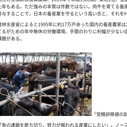
た年もある。ただ強みの本質は件数ではない。肉牛を育てる畜
寄与することで、日本の畜産業を守るという高い志と、それを
林水産省によると1995年に約17万戸あった国内の畜産農家は2
てるがための年中無休の労働環境、手間のわりに利幅が少ない
課題がある。
「受精卵移植の
負の連鎖を断ち切り、努力が報われる産業にしたい」。ノース