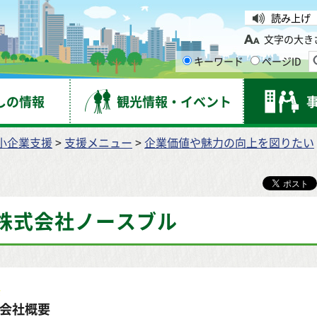
台市
読み上げ
文字の大き
キーワード
ページID
しの情報
観光情報・イベント
小企業支援
>
支援メニュー
>
企業価値や魅力の向上を図りたい
株式会社ノースブル
会社概要