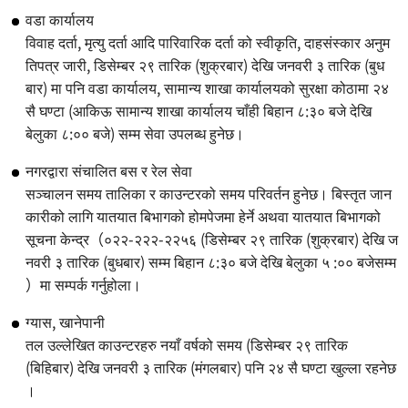
वडा कार्यालय
विवाह दर्ता, मृत्यु दर्ता आदि पारिवारिक दर्ता को स्वीकृति, दाहसंस्कार अनुम
तिपत्र जारी, डिसेम्बर २९ तारिक (शुक्रबार) देखि जनवरी ३ तारिक (बुध
बार) मा पनि वडा कार्यालय, सामान्य शाखा कार्यालयको सुरक्षा कोठामा २४
सै घण्टा (आकिऊ सामान्य शाखा कार्यालय चाँही बिहान ८:३० बजे देखि
बेलुका ८:०० बजे) सम्म सेवा उपलब्ध हुनेछ।
नगरद्वारा संचालित बस र रेल सेवा
सञ्चालन समय तालिका र काउन्टरको समय परिवर्तन हुनेछ। बिस्तृत जान
कारीको लागि यातयात बिभागको होमपेजमा हेर्ने अथवा यातयात बिभागको
सूचना केन्द्र（०२२-२२२-२२५६ (डिसेम्बर २९ तारिक (शुक्रबार) देखि ज
नवरी ३ तारिक (बुधबार) सम्म बिहान ८:३० बजे देखि बेलुका ५ :०० बजेसम्म
）मा सम्पर्क गर्नुहोला।
ग्यास, खानेपानी
तल उल्लेखित काउन्टरहरु नयाँ वर्षको समय (डिसेम्बर २९ तारिक
(बिहिबार) देखि जनवरी ३ तारिक (मंगलबार) पनि २४ सै घण्टा खुल्ला रहनेछ
।