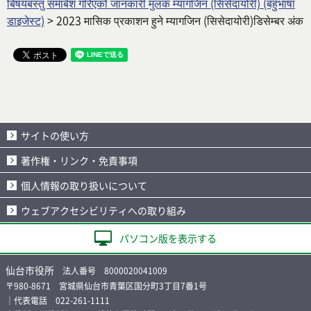
बिषयबस्तु समाबेश गरिएको जानकारी मुलक म्यागजिन (सिसेदायोरी) (बहुभाषा
डाइजेस्ट)
> 2023 मासिक प्रकाशन हुने म्यागजिन (सिसेदायोरी)डिसेम्बर अंक
サイトの使い方
著作権・リンク・免責事項
個人情報の取り扱いについて
ウェブアクセシビリティへの取り組み
パソコン版を表示する
仙台市役所
法人番号 8000020041009
〒980-8671 宮城県仙台市青葉区国分町3丁目7番1号
｜代表電話 022-261-1111