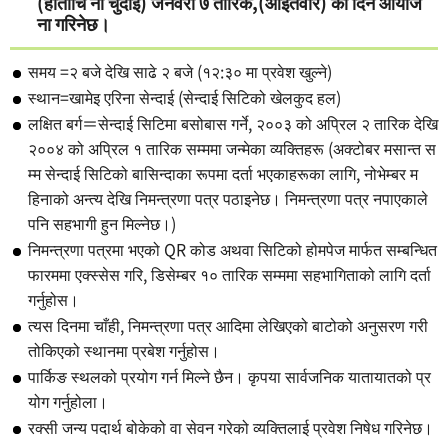
(हाताचि नो चुदोई) जनवरी ७ तारिक,(आइतवार) को दिन आयोज
ना गरिनेछ।
समय =२ बजे देखि साढे २ बजे (१२:३० मा प्रवेश खुल्ने)
स्थान=खामेइ एरिना सेन्दाई (सेन्दाई सिटिको खेलकुद हल)
लक्षित बर्ग＝सेन्दाई सिटिमा बसोबास गर्ने, २००३ को अप्रिल २ तारिक देखि
२००४ को अप्रिल १ तारिक सम्ममा जन्मेका व्यक्तिहरू (अक्टोबर मसान्त स
म्म सेन्दाई सिटिको बासिन्दाका रूपमा दर्ता भएकाहरूका लागि, नोभेम्बर म
हिनाको अन्त्य देखि निमन्त्रणा पत्र पठाइनेछ। निमन्त्रणा पत्र नपाएकाले
पनि सहभागी हुन मिल्नेछ।)
निमन्त्रणा पत्रमा भएको QR कोड अथवा सिटिको होमपेज मार्फत सम्बन्धित
फारममा एक्स्सेस गरि, डिसेम्बर १० तारिक सम्ममा सहभागिताको लागि दर्ता
गर्नुहोस।
त्यस दिनमा चाँही, निमन्त्रणा पत्र आदिमा लेखिएको बाटोको अनुसरण गरी
तोकिएको स्थानमा प्रबेश गर्नुहोस।
पार्किङ स्थलको प्रयोग गर्न मिल्ने छैन। कृपया सार्वजनिक यातायातको प्र
योग गर्नुहोला।
रक्सी जन्य पदार्थ बोकेको वा सेवन गरेको व्यक्तिलाई प्रवेश निषेध गरिनेछ।