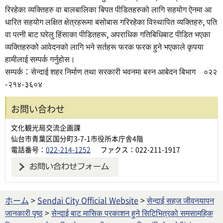
रिरहेका व्यक्तिहरु वा बालबालिका बिपत पीडितहरुको लागि सहयोग ऐनमा आ
धारित सहयोग लक्षित क्षेत्रहरूमा बसोबास गरिरहेका विस्थापित व्यक्तिहरु, पति
वा पत्नी बाट घरेलु हिंसाका पीडितहरू, अपराधिक गतिबिधिबाट पीडित भएका
व्यक्तिहरुको आवेदनको लागि भने सर्तहरू फरक फरक हुने भएकाले कृपया
हामीलाई सम्पर्क गर्नुहोस।
सम्पर्क：सेन्दाई शहर निर्माण तथा सरकारी भवनमा बस्न आबेदन बिभाग ०२२
-२१४-३६०४
お問い合わせ
文化観光局交流企画課
仙台市青葉区国分町3-7-1市役所本庁舎4階
電話番号：
022-214-1252
ファクス：022-211-1917
ホーム
>
Sendai City Official Website
>
सेन्दाई सहज जीवनयापन
जानकारी पृष्ठ
>
सेन्दाई बाट मासिक प्रकाशन हुने सिटिभित्रको समसामहिक