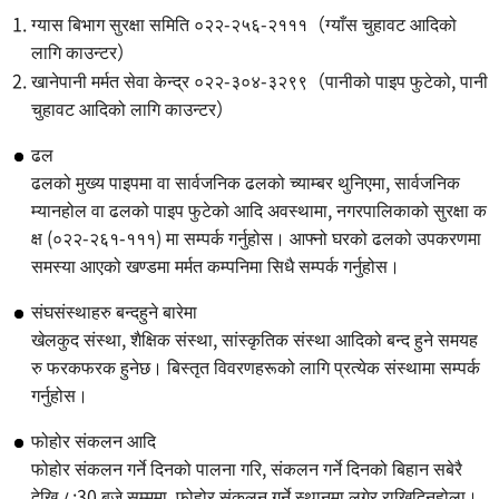
ग्यास बिभाग सुरक्षा समिति ०२२-२५६-२१११（ग्याँस चुहावट आदिको
लागि काउन्टर）
खानेपानी मर्मत सेवा केन्द्र ०२२-३०४-३२९९（पानीको पाइप फुटेको, पानी
चुहावट आदिको लागि काउन्टर）
ढल
ढलको मुख्य पाइपमा वा सार्वजनिक ढलको च्याम्बर थुनिएमा, सार्वजनिक
म्यानहोल वा ढलको पाइप फुटेको आदि अवस्थामा, नगरपालिकाको सुरक्षा क
क्ष (०२२-२६१-१११) मा सम्पर्क गर्नुहोस। आफ्नो घरको ढलको उपकरणमा
समस्या आएको खण्डमा मर्मत कम्पनिमा सिधै सम्पर्क गर्नुहोस।
संघसंस्थाहरु बन्दहुने बारेमा
खेलकुद संस्था, शैक्षिक संस्था, सांस्कृतिक संस्था आदिको बन्द हुने समयह
रु फरकफरक हुनेछ। बिस्तृत विवरणहरूको लागि प्रत्येक संस्थामा सम्पर्क
गर्नुहोस।
फोहोर संकलन आदि
फोहोर संकलन गर्ने दिनको पालना गरि, संकलन गर्ने दिनको बिहान सबेरै
देखि ८:30 बजे सम्ममा, फोहोर संकलन गर्ने स्थानमा लगेर राखिदिनुहोला।