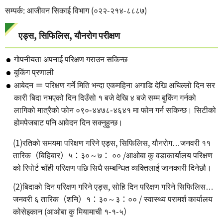
सम्पर्क: आजीवन सिकाई विभाग (०२२-२१४-८८८७)
एड्स, सिफिलिस, यौनरोग परीक्षण
गोपनीयता अपनाई परिक्षण गराउन सकिन्छ
बुकिंग प्रणाली
आबेदन ＝ परिक्षण गर्ने मिति भन्दा एकमहिना अगाडि देखि अघिल्लो दिन सर
कारी बिदा नभएको दिन दिउँसो १ बजे देखि ४ बजे सम्म बुकिंग गर्नको
लागिको मात्रैको फोन ०९०-४४७८-४६४१ मा फोन गर्न सकिन्छ। सिटीको
होमपेजबाट पनि आवेदन दिन सक्नुहुन्छ।
(1)रतिको समयमा परिक्षण गरिने एड्स, सिफिलिस, यौनरोग…जनवरी ११
तारिक（बिहिबार）५：३०～७： ०० /आओबा कु वडाकार्यालय परिक्षण
को रिपोर्ट चाँही परिक्षण पछि सिधै सम्बन्धित व्यक्तिलाई जानकारी दिनेछौ।
(2)बिदाको दिन परिक्षण गरिने एड्स, सोहि दिन परिक्षण गरिने सिफिलिस…
जनवरी ६ तारिक（शनि）१：३०～३：०० / स्वास्थ्य परामर्श कार्यालय
कोसेइकान (आओबा कु मियामाची १-१-५）