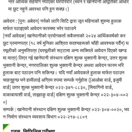
न्तर आर्थिक सहयोग नपाएका घरपरिवार (भवन र खानेपानी आपूर्तिको आधार
मा छुट नहुने अवस्था पनि हुन सक्छ।)
आवेदन : [पुनः अबेदन] गर्नको लागि सिटि द्वारा जून महिनाको शुरुमा हुलाक
मार्फत पठाइएको आवेदन फारममा भरेर पठाउने
[नयाँ आवेदक] खानेपानीको प्रयोगकर्ता सबैजनाको २०२४ आर्थिकवर्षको कर
छुट प्रमाणपत्र (१८ वर्ष मुनिका आश्रित सदश्यहरूको चाँही आवश्यक पर्दैन) घ
रमूलीको अनुमतिपत्र (घरमूलीको सट्टामा अन्य व्यक्तिले आवेदन दिएको खण्ड
मा मात्र) लिएर गई खानेपानी संस्थान दक्षिण शुल्क भुक्तानी केन्द्र, उत्तर शुल्क
भुक्तानी केन्द्र, नगरपालिका शुल्क भुक्तानी केन्द्र अथवा आवेदन फारम भरि
हुलाक बाट पठाउन पनि सकिन्छ। यदि नयाँ आवेदकले हुलाक मार्फत पठाउन
चाहनुहुन्छ भने हामीलाई अग्रिम रुपमा सम्पर्क गर्नुहोस ([आओबा वार्ड, इजुमी
वार्ड] उत्तर शुल्क भुक्तानी केन्द्र ०२२-३७१-८८३०, [मियागिनो वार्ड,
वाकाबायाशी वार्ड, ताइहाकु वार्ड] दक्षिण शुल्क भुक्तानी केन्द्र ०२२-३०४-००२
०)
सम्पर्क : खानेपानी संस्थान दक्षिण शुल्क भुक्तानी केन्द्र ०२२-३०४-००२०, भव
न निर्माण संस्थान व्यवसाय बिभाग ०२२-२१४-८८०९
एड्स, सिफिलिस परीक्षण