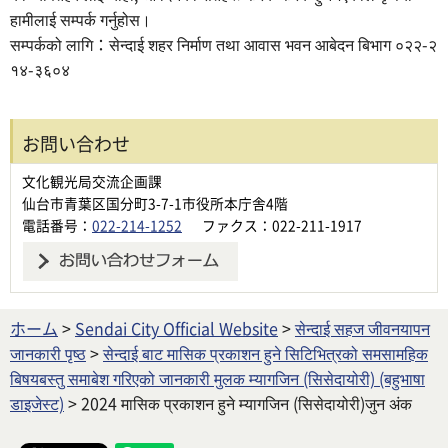
हामीलाई सम्पर्क गर्नुहोस।
सम्पर्कको लागि：सेन्दाई शहर निर्माण तथा आवास भवन आबेदन बिभाग ०२२-२
१४-३६०४
お問い合わせ
文化観光局交流企画課
仙台市青葉区国分町3-7-1市役所本庁舎4階
電話番号：
022-214-1252
ファクス：022-211-1917
ホーム
>
Sendai City Official Website
>
सेन्दाई सहज जीवनयापन
जानकारी पृष्ठ
>
सेन्दाई बाट मासिक प्रकाशन हुने सिटिभित्रको समसामहिक
बिषयबस्तु समाबेश गरिएको जानकारी मुलक म्यागजिन (सिसेदायोरी) (बहुभाषा
डाइजेस्ट)
> 2024 मासिक प्रकाशन हुने म्यागजिन (सिसेदायोरी)जुन अंक