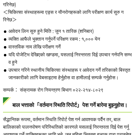
गरिनेछ)
＜चिकित्सा संस्थाहरूमा एड्स र यौनरोगहरूको लागि परीक्षण कार्य सुरु ग
रिनेछ＞
आवेदन लिन सुरु हुने मिति : जुन १ तारिक (शनिबार)
व्यक्ति आफैले भुक्तान गर्नुपर्ने परिक्षण रकम : १,००० येन
वास्तविक नाम लेखि परीक्षण गर्ने
यदि पोजेटिभ देखिएको खण्डमा, यसलाई निरन्तरता दिई उपचार गर्नपनि सम्भ
व हुने
उपचार गरिने स्थानीय चिकित्सा संस्थाहरू र आवेदन गर्ने तरिकाको बिस्तृत
जानकारीको लागि वेबसाइटमा हेर्नुहोस वा हामीलाई सम्पर्क गर्नुहोस।
सम्पर्क： संक्रामक रोग नियन्त्रण बिभाग ०२२-२१४-८०२९
बाल भत्ताको「वर्तमान स्थिति रिपोर्ट」पेश गर्ने बारेमा बुझ्नुहोस।
सैद्धान्तिक रूपमा, वर्तमान स्थिति रिपोर्ट पेश गर्न आवश्यक पर्दैन तर, बाल
बालिकाको पालनपोषण परिस्थितिको कारणले यसलाई निरन्तरता दिई पेश गर्नु
आवश्यक पर्ने व्यक्तिहरूका लागि भने, जुन महिना भित्रमा हुलाक द्वारा पठाइनेछ