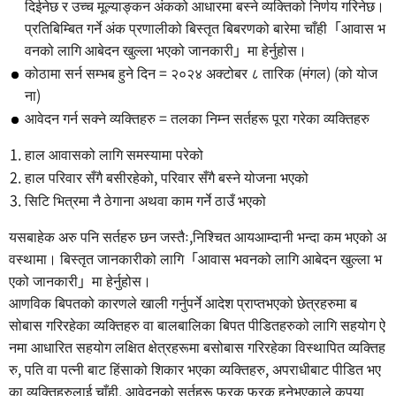
दिईनेछ र उच्च मूल्याङ्कन अंकको आधारमा बस्ने व्यक्तिको निर्णय गरिनेछ।
प्रतिबिम्बित गर्ने अंक प्रणालीको बिस्तृत बिबरणको बारेमा चाँही「आवास भ
वनको लागि आबेदन खुल्ला भएको जानकारी」मा हेर्नुहोस।
कोठामा सर्न सम्भब हुने दिन = २०२४ अक्टोबर ८ तारिक (मंगल) (को योज
ना)
आवेदन गर्न सक्ने व्यक्तिहरु = तलका निम्न सर्तहरू पूरा गरेका व्यक्तिहरु
हाल आवासको लागि समस्यामा परेको
हाल परिवार सँगै बसीरहेको, परिवार सँगै बस्ने योजना भएको
सिटि भित्रमा नै ठेगाना अथवा काम गर्ने ठाउँ भएको
यसबाहेक अरु पनि सर्तहरु छन जस्तैः,निश्चित आयआम्दानी भन्दा कम भएको अ
वस्थामा। बिस्तृत जानकारीको लागि「आवास भवनको लागि आबेदन खुल्ला भ
एको जानकारी」मा हेर्नुहोस।
आणविक बिपतको कारणले खाली गर्नुपर्ने आदेश प्राप्तभएको छेत्रहरुमा ब
सोबास गरिरहेका व्यक्तिहरु वा बालबालिका बिपत पीडितहरुको लागि सहयोग ऐ
नमा आधारित सहयोग लक्षित क्षेत्रहरूमा बसोबास गरिरहेका विस्थापित व्यक्तिह
रु, पति वा पत्नी बाट हिंसाको शिकार भएका व्यक्तिहरु, अपराधीबाट पीडित भए
का व्यक्तिहरुलाई चाँही, आवेदनको सर्तहरू फरक फरक हुनेभएकाले कृपया