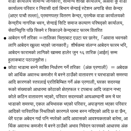
वाडा कार्यालय सामान्य जानकारी, सामान्य शाखा कार्यालय, अओवा कु वाडा
कार्यालय परिवार र निवासी दर्ता बिभाग सेन्दाई स्टेशन अगाडि सेवा केन्द्र
(आएर पाचौ तल्ला), प्रमाणपत्र वितरण केन्द्र, प्रत्येक वाडा कार्यालयको
केन्द्रीय नागरिक भवन, सेन्दाई सिटि समाज कल्याण परिषद्को कार्यालय,
सेवानिवृत्ति पछि सिक्ने र सिकाउने केन्द्रबाट फारम वितरित
आबेदन गर्ने तरिका ＝तालिका भित्रबाट एउटा घर छानेर,「आवास भवनको
लागि आबेदन खुल्ला भएको जानकारी」शीर्षकमा संलग्न आबेदन फारम भरि,
आबेदन फारामको लागिको खाममा हालेर जुन १६ तारिक (आईत) सम्म
हुलाकबाट पठाउनुहोस।
कोठा भाडामा बस्ने व्यक्ति निर्धारण गर्ने तरिका（अंक प्रणाली）＝ अबेदक
को आर्थिक अवास्थ कमजोर भै बस्ने ठाउँको वातावरण र घरभाडाको समस्या
आदि कारणको स्तरलाई प्रतिबिम्बित गर्ने अंक प्रणाली, घरका सदस्यह
रूको संख्याको आधारमा कोठाको क्षेत्रफल र टपबाथ आदि जडान नभए
कोले कठिन वातावरण भएको, परिवार सदस्यको आयआम्दानी कम भै घर
भाडाको समस्या, एकल अभिभावक भएको परिवार, अपाङ्गता भएका परिवार
आदिको पारिवारिक स्थितिको कारणले घरमा बस्न नदिएको आदि छ वा छैन,
धेरै पटक अबेदन गर्दा पनि नपरेको आदि आवासको आवश्यकताको बारेमा, आ
र्थिक अवास्थ कमजोर भै बस्ने ठाउँको अभाव निवेदन फारमको आधारमा अंक