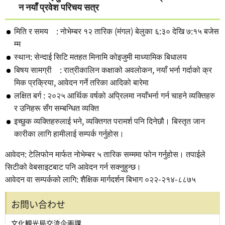
न नयाँ प्रवेश परिचय सत्र
मिति र समय : नोभेम्बर १२ तारिक (मंगल) बेलुका ६:३० देखि ७:१५ बजेस
म्म
स्थान: सेन्दाई सिटि मतहत मिनामि कोइजुमी माध्यामिक बिधालय
बिषय सामग्री : रात्रीकालिन कक्षाको अवलोकन, नयाँ भर्ना गर्दाको क्र
मिक प्रक्रिया, आवेदन गर्ने तरिका आदिको बारेमा
लक्षित बर्ग : २०२५ आर्थिक वर्षको अप्रिलमा नयाँभर्ना गर्न चाहने व्यक्तिहरु
र उनिहरू सँग सम्बन्धित व्यक्ति
इच्छुक व्यक्तिहरुलाई भने, व्यक्तिगत परामर्श पनि दिनेछौ। बिस्तृत जान
कारीका लागि हामीलाई सम्पर्क गर्नुहोस।
आवेदन: टेलिफोन मार्फत नोभेम्बर ५ तारिक सम्ममा फोन गर्नुहोस। तपाईले
सिटीको वेबसाइटबाट पनि आवेदन गर्न सक्नुहुन्छ।
आवेदन वा सम्पर्कको लागि: शैक्षिक मार्गदर्शन बिभाग ०२२-२१४-८८७५
お問い合わせ
文化観光局交流企画課