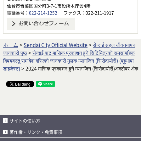
仙台市青葉区国分町3-7-1市役所本庁舎4階
電話番号：
022-214-1252
ファクス：022-211-1917
ホーム
>
Sendai City Official Website
>
सेन्दाई सहज जीवनयापन
जानकारी पृष्ठ
>
सेन्दाई बाट मासिक प्रकाशन हुने सिटिभित्रको समसामहिक
बिषयबस्तु समाबेश गरिएको जानकारी मुलक म्यागजिन (सिसेदायोरी) (बहुभाषा
डाइजेस्ट)
> 2024 मासिक प्रकाशन हुने म्यागजिन (सिसेदायोरी)अक्टोबर अंक
サイトの使い方
著作権・リンク・免責事項