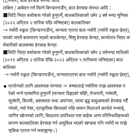
(1)नर्सरी, बाल हेरचाह संस्था आदि
लक्षित / आबेदन गर्न मिल्ने किन्डरगार्डेन, बाल हेरचाह संस्था आदि：
■सिटि भित्र बसोबास गरेको हुनुपर्ने, बालबालिकाको उमेर ३ बर्ष भन्दा मुनिका
(२०२२ अप्रिल २ तारिक पछि जन्मिएका) बालबालिका
→ नर्सरी स्कूल (किन्डरगार्डेन), मान्यता प्राप्त बाल नर्सरी (नर्सरी स्कूल छेत्र),
घरको जस्तै बातावरण भएको बालकेन्द्र, शिशु हेरचाह केन्द्र, कार्यालय भित्र क
र्मचारीको बालबच्चा हेरचाह केन्द्र
■सिटि भित्र बसोबास गरेको हुनुपर्ने, बालबालिकाको उमेर ३ वर्षभन्दा माथिको
(२०१९ अप्रिल २ तारिक देखि २०२२ अप्रिल १ तारिकमा जन्मिएका) बाल
बालिका
→ नर्सरी स्कूल (किन्डरगार्डेन), मान्यताप्राप्त बाल नर्सरी (नर्सरी स्कूल छेत्र),
प्रयोगको लागि आवश्यक मान्यता ＝ बच्चालाई नर्सरीमा राख्न आवश्यक प
रेको भन्ने प्रमाणित हुनुपर्ने (मान्यता दिइएको चाँही, रोजगारी, गर्भवती,
सुत्केरी, बिरामी, अशक्तता तथा अपांगता, घरमा बृद्ध बाबुआमाको हेरचाह गर्दै
गरेको, नर्स पेशा, प्राकृतिक बिपतको पछि समान मिलाउने कार्यले नभ्याई,
जागिर खोज्नको लागि, बिधालय उपस्थित यस बाहेक अन्य परिस्थितिहरूको
कारण बालबालिका हेरचाह गर्न असुबिधा भएको खण्डमा पनि नर्सरी मा राख्ने
सुबिधा प्राप्त गर्न सक्नुहुन्छ।)