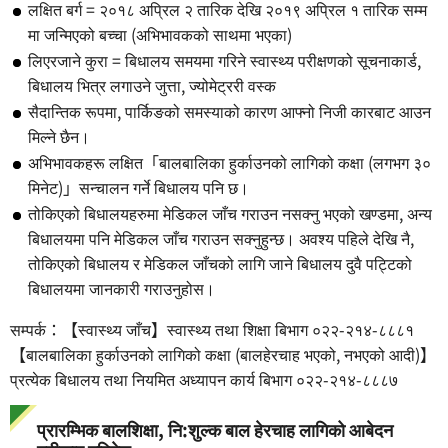
लक्षित बर्ग = २०१८ अप्रिल २ तारिक देखि २०१९ अप्रिल १ तारिक सम्म
मा जन्मिएको बच्चा (अभिभावकको साथमा भएका)
लिएरजाने कुरा = बिधालय समयमा गरिने स्वास्थ्य परीक्षणको सूचनाकार्ड,
बिधालय भित्र लगाउने जुत्ता, ज्योमेट्ररी वस्क
सैदान्तिक रूपमा, पार्किङको समस्याको कारण आफ्नो निजी कारबाट आउन
मिल्ने छैन।
अभिभावकहरू लक्षित「बालबालिका हुर्काउनको लागिको कक्षा (लगभग ३०
मिनेट)」सन्चालन गर्ने बिधालय पनि छ।
तोकिएको बिधालयहरुमा मेडिकल जाँच गराउन नसक्नु भएको खण्डमा, अन्य
बिधालयमा पनि मेडिकल जाँच गराउन सक्नुहुन्छ। अवश्य पहिले देखि नै,
तोकिएको बिधालय र मेडिकल जाँचको लागि जाने बिधालय दुवै पट्टिको
बिधालयमा जानकारी गराउनुहोस।
सम्पर्क：【स्वास्थ्य जाँच】स्वास्थ्य तथा शिक्षा बिभाग ०२२-२१४-८८८१
【बालबालिका हुर्काउनको लागिको कक्षा (बालहेरचाह भएको, नभएको आदी)】
प्रत्येक बिधालय तथा नियमित अध्यापन कार्य बिभाग ०२२-२१४-८८८७
प्रारम्भिक बालशिक्षा, नि:शुल्क बाल हेरचाह लागिको आबेदन