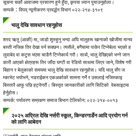
सूचना चर्को आवाजमा प्रसारण हुने हुँदा, कृपया ध्यान पुयाउनुहोला।
सम्पर्क：विपद् न्यूनीकरण प्रवर्द्धन विभाग ०२२-२१४-३१०९
भालु देखि सावधान रहनुहोस
शरद ऋतु (आकी) मा, जाडो शुरुहुनु भन्दा अघि भालुहरू खानाको खोजीमा मानव
बस्ती नजिक तिर देखा पर्न सक्छन। त्यसैले, बगैचामा पाकेर टिप्नेबेला भएको ह
लुवाबेद वा कटुस भएमा चाडैनै टिप्नेकार्य गरौ। साथै, भालु देखिएको भन्ने जान
कारी आएको क्षेत्रहरू तिर जाँदा घण्टी वा रेडियो साथमा लिएर जाने, विशेष गरी
बिहान र बेलुकाको समयमा भालु देखि सावधान रहनुहोस। यदि भालु सँग ज
म्काभेट भयोभने, नडराईकन एकअर्काको सामना गर्ने र उसलाई नजिस्काइ
बिस्तारै आफु पछि हट्नेगरौं। बिस्तृत जानकारीको लागि सिटिको वेबसाइटमा
हेर्नुहोस।
सम्पर्क: पर्यावरण सम्रक्षण समाज बिभाग टेलिफोन: ०२२-२१४-००१३
२०२५ अप्रिल देखि नर्सरी स्कूल, किन्डरगार्डेन आदि प्रयोग गर्न
को लागि आबेदन