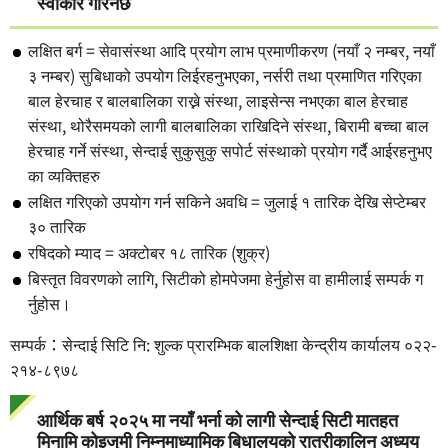
स्वीकार गरिनेछ
लक्षित बर्ग = सेवासंस्था आदि प्रयोग लाभ प्रमाणीकरण (नयाँ २ नम्बर, नयाँ
३ नम्बर) सुबिधाको उपयोग लिईरहनुभएका, नर्सरी तथा प्रमाणित गरिएका
बाल हेरचाह र बालबालिका राख्ने संस्था, लाइसेन्स नभएका बाल हेरचाह
संस्था, थोरैसमयको लागी बालबालिका राखिदिने संस्था, बिरामी बच्चा बाल
हेरचाह गर्ने संस्था, सेन्दाई सुकुसुकु सपोर्ट संस्थाको प्रयोग गर्दै आईरहनुभए
का व्यक्तिहरु
लक्षित गरिएको उपयोग गर्न सकिने अवधि = जुलाई १ तारिक देखि सेप्टेम्बर
३० तारिक
रषिदको म्याद = अक्टोबर १८ तारिक (शुक्र)
बिस्तृत विवरणको लागि, सिटीको होमपेजमा हेर्नुहोस वा हामीलाई सम्पर्क ग
र्नुहोस।
सम्पर्क：सेन्दाई सिटि नि: शुल्क प्रारम्भिक बालशिक्षा केन्द्रीय कार्यालय ०२२-
२१४-८९७८
आर्थिक बर्ष २०२५ मा नयाँ भर्ना को लागी सेन्दाई सिटी मातहत
मिनामि कोइजुमी निम्नमाध्यामिक बिधालयको रात्रीकालिन अध्यय