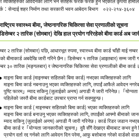
 व्यक्तिहरुको आवेदनको लागि भने सर्तहरू फरक फरक हुने भएकाले कृपया हामीलाई
पर्क：सेन्दाई शहर निर्माण तथा सरकारी भवन आबेदन बिभाग ०२२-२१४-३६०४
राष्ट्रिय स्वास्थ्य बीमा, जेष्ठनागरिक चिकित्सा सेवा प्रणालीको सूचना
डिसेम्बर २ तारिक (सोमबार) देखि हाल प्रयोग गरिरहेको बीमा कार्ड अब जार
म्बर २ तारिक (सोमबार) पछि, आधारभूत रुपमा, स्वास्थ्य बीमा कार्ड चाँही माई नम्बर क
ेको बीमाकार्ड अबदेखि जारी गरिने छैन। डिसेम्बर १ तारिक (आइतबार) सम्म जारी ग
टेम्बर ३० तारिक (मङ्गलबार) र जेष्ठनागरिक चिकित्सा सेवा प्रणालीको बीमा कार्
माइना बिमा कार्ड (माइनम्बर सहितको बिमा कार्ड) नभएका व्यक्तिहरुको लागि
माइना बिमा कार्ड नबनाउनु भएका व्यक्तिहरुको लागि, तपाईं आफैले आवेदन नगरेको
पुष्टि फारम」म्याद सकिनु (जुलाईको अन्त्य) अगाडी नै जारी गरिनेछ।「योग्यता
पहिलेको जस्तै बीमा कार्डबाट उपचार प्राप्त गर्न सक्नुहुन्छ।
माइना बिमा कार्ड ( माइनम्बर सहितको बिमा कार्ड) भएका व्यक्तिहरुको लागि
माइना बिमा कार्ड बनाउनु भएका व्यक्तिहरुको लागि, तपाईंको आफ्नो बीमाको 
म्याद सकिनु (जुलाईको अन्त्य) अगाडी नै जारी गरिनेछ। कार्ड रिडर जडान नभएको च
बीमा कार्ड र「योग्यता जानकारीको सूचना」दुवै सँगै देखाएर बीमाबाट कभर हुने चिक
प्रयोग दर्ता रद्द गर्नको लागि आवेदन दिन परेमा, आफु बसोबास गरेको वार्डको वाड