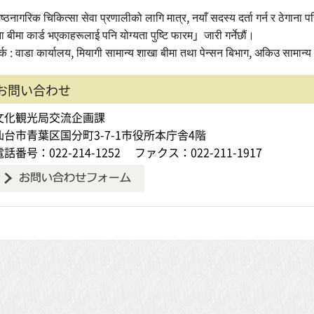
्ठनागरिक चिकित्सा सेवा प्रणालीको लागि मात्र, नयाँ सदस्य दर्ता गर्न र ठेगाना प
ा बीमा कार्ड भएकाहरूलाई पनि योग्यता पुष्टि फारम」जारी गर्नेछौं।
र्क : वाडा कार्यालय, मियागी सामान्य शाखा बीमा तथा पेन्सन बिभाग, अकिउ सामान्य
お問い合わせ
文化観光局交流企画課
仙台市青葉区国分町3-7-1市役所本庁舎4階
電話番号：022-214-1252
ファクス：022-211-1917