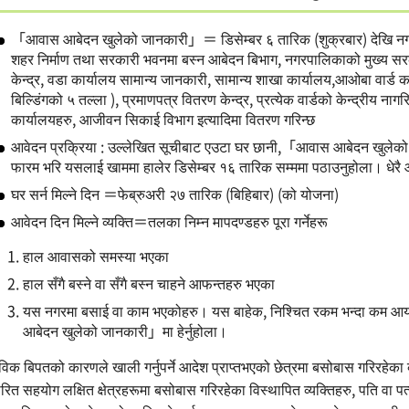
「आवास आबेदन खुलेको जानकारी」＝ डिसेम्बर ६ तारिक (शुक्रबार) देखि नगरपा
शहर निर्माण तथा सरकारी भवनमा बस्न आबेदन बिभाग, नगरपालिकाको मुख्य स
केन्द्र, वडा कार्यालय सामान्य जानकारी, सामान्य शाखा कार्यालय,आओबा वार्ड कार
बिल्डिंगको ५ तल्ला ), प्रमाणपत्र वितरण केन्द्र, प्रत्येक वार्डको केन्द्रीय ना
कार्यालयहरु, आजीवन सिकाई विभाग इत्यादिमा वितरण गरिन्छ
आवेदन प्रक्रिया : उल्लेखित सूचीबाट एउटा घर छानी,「आवास आबेदन खुले
फारम भरि यसलाई खाममा हालेर डिसेम्बर १६ तारिक सम्ममा पठाउनुहोला। धेरै
घर सर्न मिल्ने दिन ＝फेब्रुअरी २७ तारिक (बिहिबार) (को योजना)
आवेदन दिन मिल्ने व्यक्ति＝तलका निम्न मापदण्डहरु पूरा गर्नेहरू
हाल आवासको समस्या भएका
हाल सँगै बस्ने वा सँगै बस्न चाहने आफन्तहरु भएका
यस नगरमा बसाई वा काम भएकोहरु। यस बाहेक, निश्चित रकम भन्दा कम 
आबेदन खुलेको जानकारी」मा हेर्नुहोला।
क बिपतको कारणले खाली गर्नुपर्ने आदेश प्राप्तभएको छेत्रमा बसोबास गरिरहेका
ित सहयोग लक्षित क्षेत्रहरूमा बसोबास गरिरहेका विस्थापित व्यक्तिहरु, पति वा 