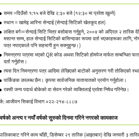
समय =दिउँसो १:१५ बजे देखि २:३० बजे (१२:३० मा प्रवेश खुल्ने)
स्थान = खामेइ आरिना सेन्दाई (सेन्दाई सिटिको खेलकुद हल)
लक्षित बर्ग＝सेन्दाई सिटि भित्र बसोबास गर्नुहुने, २००४ को अप्रिल २ तारिक 
मसान्त सम्म, हाल सेन्दाई सिटिको बासिन्दाका रूपमा दर्ता भएकाहरूका लागि, नोभ
पत्र नपाएकाले पनि सहभागी हुन सक्नुहुन्छ।)
निमन्त्रणा पत्रमा भएको QR कोड अथवा सिटिको होमपेज मार्फत सम्बन्धित फार
दर्ता गर्नुहोस।
त्यस दिन निमन्त्रणा पत्र आदिमा लेखिएको बाटोको अनुसरण गरी तोकिएको स्थान
पार्किङक उपलब्ध छैन। कृपया सार्वजनिक यातायातको प्रयोग गर्नुहोला।
रक्सी जन्य पदार्थ बोकेको वा सेवन गरेको व्यक्तिलाई प्रवेश निषेध गरिनेछ।
पर्क: आजीवन सिकाई विभाग ०२२-२१४-८८८७
वर्षको अन्त्य र नयाँ वर्षको सुरुको दिनमा गरिने नगरको कामकाज
ालिकाबाट गरिने काम चाँही, डिसेम्बर २९ तारिक (आइतबार) देखि जनवरी ३ तारिक (शु