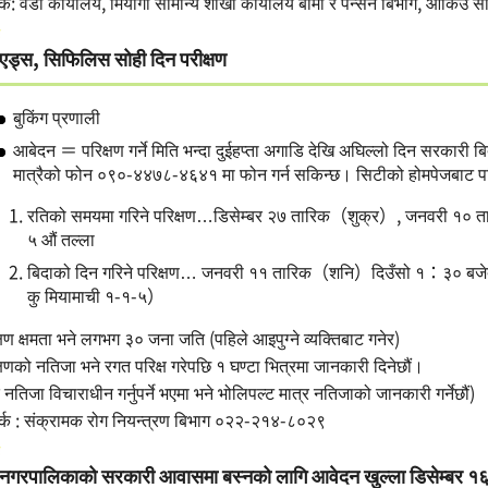
र्क: वडा कार्यालय, मियागी सामान्य शाखा कार्यालय बीमा र पेन्सन बिभाग, आकिउ सा
एड्स, सिफिलिस सोही दिन परीक्षण
बुकिंग प्रणाली
आबेदन ＝ परिक्षण गर्ने मिति भन्दा दुईहप्ता अगाडि देखि अघिल्लो दिन सरकारी ब
मात्रैको फोन ०९०-४४७८-४६४१ मा फोन गर्न सकिन्छ। सिटीको होमपेजबाट पन
रतिको समयमा गरिने परिक्षण…डिसेम्बर २७ तारिक（शुक्र）, जनवरी १० तारि
५ औं तल्ला
बिदाको दिन गरिने परिक्षण… जनवरी ११ तारिक（शनि）दिउँसो १：३० बजेदे
कु मियामाची १-१-५）
्षण क्षमता भने लगभग ३० जना जति (पहिले आइपुग्ने व्यक्तिबाट गनेर)
्षणको नतिजा भने रगत परिक्ष गरेपछि १ घण्टा भित्रमा जानकारी दिनेछौं।
 नतिजा विचाराधीन गर्नुपर्ने भएमा भने भोलिपल्ट मात्र नतिजाको जानकारी गर्नेछौं)
र्क : संक्रामक रोग नियन्त्रण बिभाग ०२२-२१४-८०२९
नगरपालिकाको सरकारी आवासमा बस्नको लागि आवेदन खुल्ला डिसेम्बर 