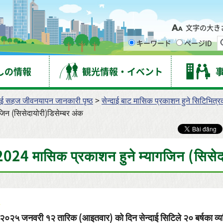
台市
文字の大き
キーワード
ページID
しの情報
観光情報・イベント
दाई सहज जीवनयापन जानकारी पृष्ठ
>
सेन्दाई बाट मासिक प्रकाशन हुने सिटिभित
िन (सिसेदायोरी)डिसेम्बर अंक
2024 मासिक प्रकाशन हुने म्यागजिन (सिसेदा
२०२५ जनवरी १२ तारिक (आइतवार) को दिन सेन्दाई सिटिले २० बर्षका व्य