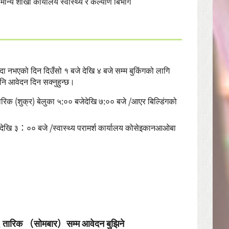
मान्य शाखा कार्यालय स्वास्थ्य र कल्याण बिभाग
िदा नभएको दिन दिउँसो १ बजे देखि ४ बजे सम्म बुकिंगको लागि
ि आवेदन दिन सक्नुहुन्छ।
क (शुक्र) बेलुका ५:०० बजेदेखि ७:०० बजे /आएर बिल्डिंगको
खि ३：०० बजे /स्वास्थ्य परामर्श कार्यालय कोसेइकानआओबा
१६ तारिक （सोमबार）सम्म आवेदन बुझिने