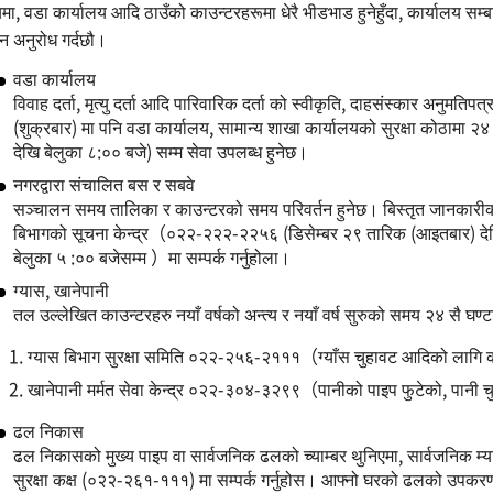
ा, वडा कार्यालय आदि ठाउँको काउन्टरहरूमा धेरै भीडभाड हुनेहुँदा, कार्यालय सम्ब
ुहुन अनुरोध गर्दछौ।
वडा कार्यालय
विवाह दर्ता, मृत्यु दर्ता आदि पारिवारिक दर्ता को स्वीकृति, दाहसंस्कार अनुम
(शुक्रबार) मा पनि वडा कार्यालय, सामान्य शाखा कार्यालयको सुरक्षा कोठामा २
देखि बेलुका ८:०० बजे) सम्म सेवा उपलब्ध हुनेछ।
नगरद्वारा संचालित बस र सबवे
सञ्चालन समय तालिका र काउन्टरको समय परिवर्तन हुनेछ। बिस्तृत जानकारीको
बिभागको सूचना केन्द्र（०२२-२२२-२२५६ (डिसेम्बर २९ तारिक (आइतबार) देखि
बेलुका ५ :०० बजेसम्म ）मा सम्पर्क गर्नुहोला।
ग्यास, खानेपानी
तल उल्लेखित काउन्टरहरु नयाँ वर्षको अन्त्य र नयाँ वर्ष सुरुको समय २४ सै घण्
ग्यास बिभाग सुरक्षा समिति ०२२-२५६-२१११（ग्याँस चुहावट आदिको लागि
खानेपानी मर्मत सेवा केन्द्र ०२२-३०४-३२९९（पानीको पाइप फुटेको, पानी
ढल निकास
ढल निकासको मुख्य पाइप वा सार्वजनिक ढलको च्याम्बर थुनिएमा, सार्वजनिक 
सुरक्षा कक्ष (०२२-२६१-१११) मा सम्पर्क गर्नुहोस। आफ्नो घरको ढलको उपकरणम