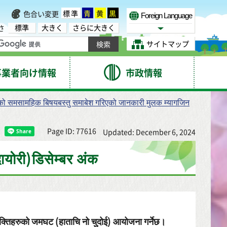
標準
青
黄
黒
色合い変更
Foreign Language
標準
大きく
さらに大きく
さ
Select Language
サイトマップ
事業者向け情報
市政情報
्रको समसामहिक बिषयबस्तु समाबेश गरिएको जानकारी मुलक म्यागजिन
Page ID: 77616
Updated: December 6, 2024
योरी)डिसेम्बर अंक
क्तिहरुको जमघट (हाताचि नो चुदोई) आयोजना गर्नेछ।