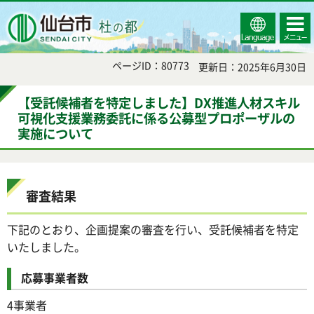
Select
コンテ
仙台市
Language
ンツメ
ニュー
ページID：80773
更新日：2025年6月30日
【受託候補者を特定しました】DX推進人材スキル
可視化支援業務委託に係る公募型プロポーザルの
実施について
審査結果
下記のとおり、企画提案の審査を行い、受託候補者を特定
いたしました。
応募事業者数
4事業者