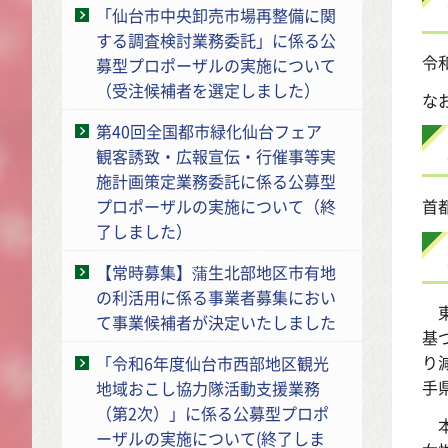
「仙台市中央卸売市場再整備に関
する調査検討業務委託」に係る公
令
募型プロポーザルの実施について
（受注候補者を選定しました）
な
第40回全国都市緑化仙台フェア
観客誘致・広報宣伝・行催事等実
施計画策定業務委託に係る公募型
首
プロポーザルの実施について（終
了しました）
【常時募集】蒲生北部地区市有地
の利活用に係る事業者募集におい
東
て事業候補者が決定いたしました
基
り
「令和6年度仙台市西部地区観光
手
地域おこし協力隊活動支援業務
（第2次）」に係る公募型プロポ
本
ーザルの実施について(終了しま