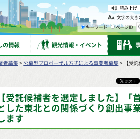
台市
読み上げ
文字の大き
キーワード
ページID
しの情報
観光情報・イベント
業者募集
>
公募型プロポーザル方式による事業者募集
> 【受
【受託候補者を選定しました】「
とした東北との関係づくり創出事
します