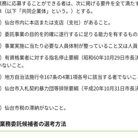
業務に応募することができる者は、次に掲げる要件を全て満た
体（以下「共同企業体」という。）とする。
1）仙台市内に本店または支店（支社）があること。
2）委託事業の目的を的確に遂行するに足りる能力を有するも
3）事業実施に当たり必要な人員体制が整っていること又は人
4）有資格業者に対する指名停止要綱（昭和60年10月29日市
いないこと。
5）地方自治法施行令167条の4第1項各号に該当する者でないこ
6）仙台市入札契約暴力団等排除要綱（平成20年10月31日市
。
7）仙台市税の滞納がないこと。
業務委託候補者の選考方法