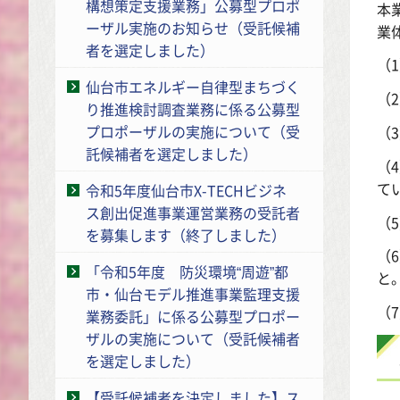
構想策定支援業務」公募型プロポ
本
ーザル実施のお知らせ（受託候補
業
者を選定しました）
（
仙台市エネルギー自律型まちづく
（
り推進検討調査業務に係る公募型
プロポーザルの実施について（受
（
託候補者を選定しました）
（
て
令和5年度仙台市X-TECHビジネ
ス創出促進事業運営業務の受託者
（
を募集します（終了しました）
（
「令和5年度 防災環境“周遊”都
と
市・仙台モデル推進事業監理支援
（
業務委託」に係る公募型プロポー
ザルの実施について（受託候補者
を選定しました）
【受託候補者を決定しました】ス