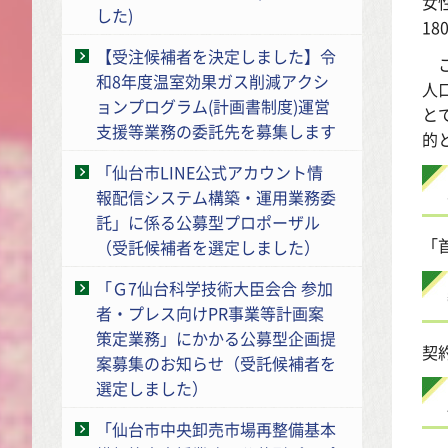
女
した)
1
【受注候補者を決定しました】令
こ
和8年度温室効果ガス削減アクシ
人
ョンプログラム(計画書制度)運営
と
支援等業務の委託先を募集します
的
「仙台市LINE公式アカウント情
報配信システム構築・運用業務委
託」に係る公募型プロポーザル
「
（受託候補者を選定しました）
「Ｇ7仙台科学技術大臣会合 参加
者・プレス向けPR事業等計画案
策定業務」にかかる公募型企画提
契
案募集のお知らせ（受託候補者を
選定しました）
「仙台市中央卸売市場再整備基本