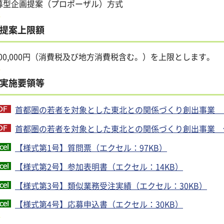
募型企画提案（プロポーザル）方式
提案上限額
,000,000円（消費税及び地方消費税含む。）を上限とします。
実施要領等
首都圏の若者を対象とした東北との関係づくり創出事業 プ
首都圏の若者を対象とした東北との関係づくり創出事業 仕様
【様式第1号】質問票（エクセル：97KB）
【様式第2号】参加表明書（エクセル：14KB）
【様式第3号】類似業務受注実績（エクセル：30KB）
【様式第4号】応募申込書（エクセル：30KB）