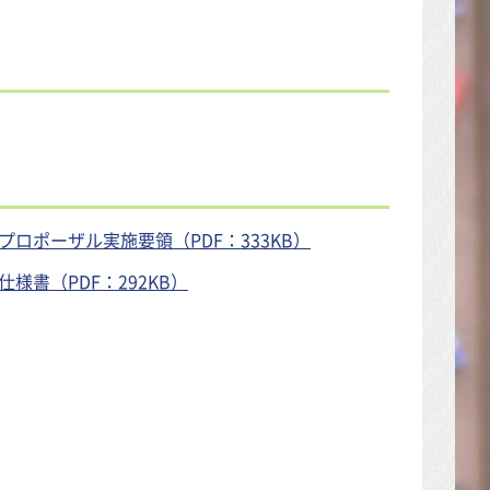
ロポーザル実施要領（PDF：333KB）
書（PDF：292KB）