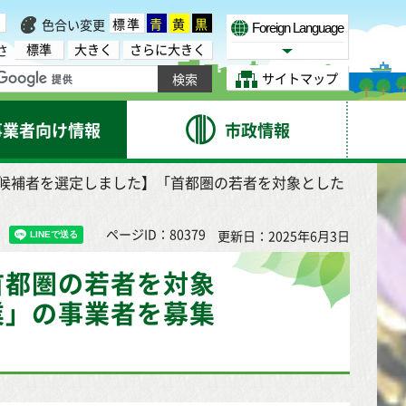
標準
青
黄
黒
色合い変更
Foreign Language
標準
大きく
さらに大きく
さ
Select Language
サイトマップ
事業者向け情報
市政情報
託候補者を選定しました】「首都圏の若者を対象とした
ページID：80379
更新日：2025年6月3日
首都圏の若者を対象
業」の事業者を募集