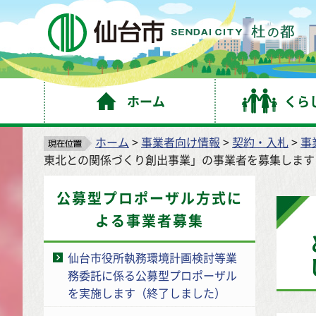
仙
ホーム
くら
ホーム
>
事業者向け情報
>
契約・入札
>
事
東北との関係づくり創出事業」の事業者を募集します
公募型プロポーザル方式に
よる事業者募集
仙台市役所執務環境計画検討等業
務委託に係る公募型プロポーザル
を実施します（終了しました）