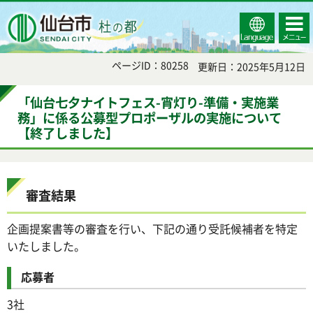
Select
コンテ
仙台市
Language
ンツメ
ニュー
ページID：80258
更新日：2025年5月12日
「仙台七夕ナイトフェス-宵灯り-準備・実施業
務」に係る公募型プロポーザルの実施について
【終了しました】
審査結果
企画提案書等の審査を行い、下記の通り受託候補者を特定
いたしました。
応募者
3社