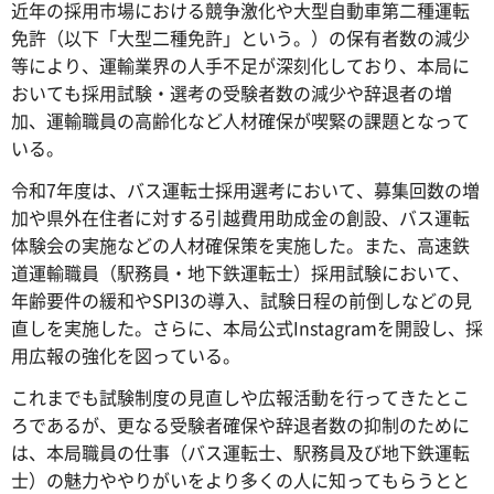
近年の採用市場における競争激化や大型自動車第二種運転
免許（以下「大型二種免許」という。）の保有者数の減少
等により、運輸業界の人手不足が深刻化しており、本局に
おいても採用試験・選考の受験者数の減少や辞退者の増
加、運輸職員の高齢化など人材確保が喫緊の課題となって
いる。
令和7年度は、バス運転士採用選考において、募集回数の増
加や県外在住者に対する引越費用助成金の創設、バス運転
体験会の実施などの人材確保策を実施した。また、高速鉄
道運輸職員（駅務員・地下鉄運転士）採用試験において、
年齢要件の緩和やSPI3の導入、試験日程の前倒しなどの見
直しを実施した。さらに、本局公式Instagramを開設し、採
用広報の強化を図っている。
これまでも試験制度の見直しや広報活動を行ってきたとこ
ろであるが、更なる受験者確保や辞退者数の抑制のために
は、本局職員の仕事（バス運転士、駅務員及び地下鉄運転
士）の魅力ややりがいをより多くの人に知ってもらうとと