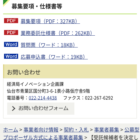
募集要項・仕様書等
募集要項（PDF：327KB）
業務委託仕様書（PDF：262KB）
質問票（ワード：18KB）
応募申込書（ワード：19KB）
お問い合わせ
経済局イノベーション企画課
仙台市青葉区国分町3-6-1表小路仮庁舎9階
電話番号：
022-214-4438
ファクス：022-267-6292
ホーム
>
事業者向け情報
>
契約・入札
>
事業者募集
>
公募型
プロポーザル方式による事業者募集
> 【受託候補者を決定し