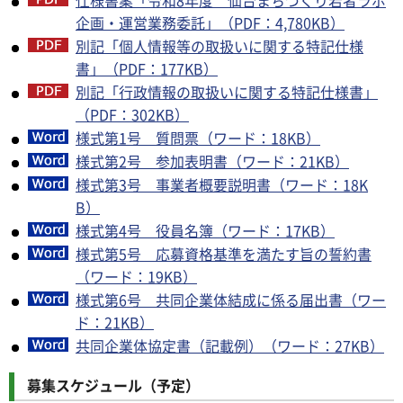
仕様書案「令和8年度 仙台まちづくり若者ラボ
企画・運営業務委託」（PDF：4,780KB）
別記「個人情報等の取扱いに関する特記仕様
書」（PDF：177KB）
別記「行政情報の取扱いに関する特記仕様書」
（PDF：302KB）
様式第1号 質問票（ワード：18KB）
様式第2号 参加表明書（ワード：21KB）
様式第3号 事業者概要説明書（ワード：18K
B）
様式第4号 役員名簿（ワード：17KB）
様式第5号 応募資格基準を満たす旨の誓約書
（ワード：19KB）
様式第6号 共同企業体結成に係る届出書（ワー
ド：21KB）
共同企業体協定書（記載例）（ワード：27KB）
募集スケジュール（予定）