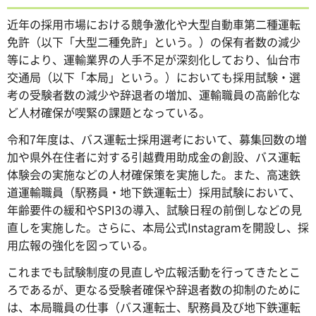
近年の採用市場における競争激化や大型自動車第二種運転
免許（以下「大型二種免許」という。）の保有者数の減少
等により、運輸業界の人手不足が深刻化しており、仙台市
交通局（以下「本局」という。）においても採用試験・選
考の受験者数の減少や辞退者の増加、運輸職員の高齢化な
ど人材確保が喫緊の課題となっている。
令和7年度は、バス運転士採用選考において、募集回数の増
加や県外在住者に対する引越費用助成金の創設、バス運転
体験会の実施などの人材確保策を実施した。また、高速鉄
道運輸職員（駅務員・地下鉄運転士）採用試験において、
年齢要件の緩和やSPI3の導入、試験日程の前倒しなどの見
直しを実施した。さらに、本局公式Instagramを開設し、採
用広報の強化を図っている。
これまでも試験制度の見直しや広報活動を行ってきたとこ
ろであるが、更なる受験者確保や辞退者数の抑制のために
は、本局職員の仕事（バス運転士、駅務員及び地下鉄運転