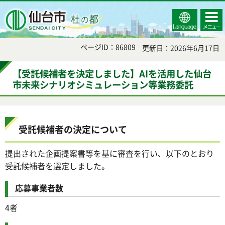
Select
コンテ
仙台市
Language
ンツメ
ニュー
ページID：86809
更新日：2026年6月17日
【受託候補者を決定しました】AIを活用した仙台
市未来シナリオシミュレーション等業務委託
受託候補者の決定について
提出された企画提案書等を基に審査を行い、以下のとおり
受託候補者を選定しました。
応募事業者数
4者