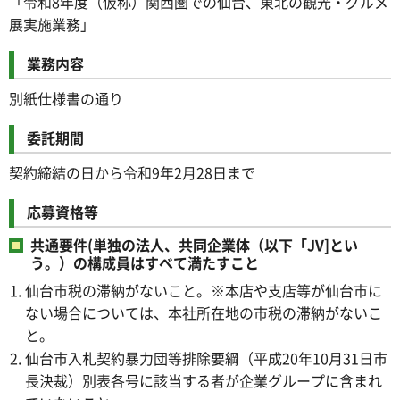
「令和8年度（仮称）関西圏での仙台、東北の観光・グルメ
展実施業務」
業務内容
別紙仕様書の通り
委託期間
契約締結の日から令和9年2月28日まで
応募資格等
共通要件(単独の法人、共同企業体（以下「JV]とい
う。）の構成員はすべて満たすこと
仙台市税の滞納がないこと。※本店や支店等が仙台市に
ない場合については、本社所在地の市税の滞納がないこ
と。
仙台市入札契約暴力団等排除要綱（平成20年10月31日市
長決裁）別表各号に該当する者が企業グループに含まれ