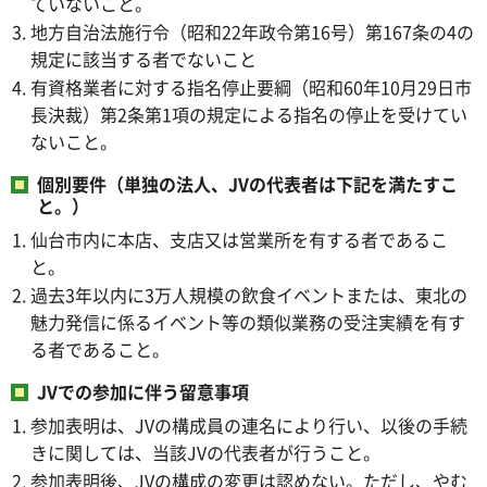
ていないこと。
地方自治法施行令（昭和22年政令第16号）第167条の4の
規定に該当する者でないこと
有資格業者に対する指名停止要綱（昭和60年10月29日市
長決裁）第2条第1項の規定による指名の停止を受けてい
ないこと。
個別要件（単独の法人、JVの代表者は下記を満たすこ
と。）
仙台市内に本店、支店又は営業所を有する者であるこ
と。
過去3年以内に3万人規模の飲食イベントまたは、東北の
魅力発信に係るイベント等の類似業務の受注実績を有す
る者であること。
JVでの参加に伴う留意事項
参加表明は、JVの構成員の連名により行い、以後の手続
きに関しては、当該JVの代表者が行うこと。
参加表明後、JVの構成の変更は認めない。ただし、やむ