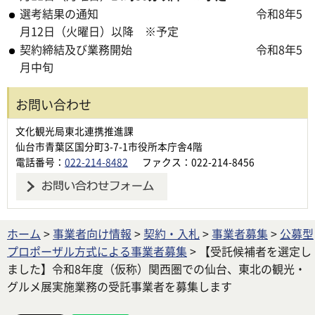
選考結果の通知 令和8年5
月12日（火曜日）以降 ※予定
契約締結及び業務開始 令和8年5
月中旬
お問い合わせ
文化観光局東北連携推進課
仙台市青葉区国分町3-7-1市役所本庁舎4階
電話番号：
022-214-8482
ファクス：022-214-8456
ホーム
>
事業者向け情報
>
契約・入札
>
事業者募集
>
公募型
プロポーザル方式による事業者募集
> 【受託候補者を選定し
ました】令和8年度（仮称）関西圏での仙台、東北の観光・
グルメ展実施業務の受託事業者を募集します