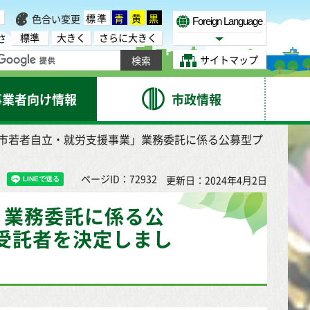
標準
青
黄
黒
色合い変更
Foreign Language
標準
大きく
さらに大きく
さ
Select Language
サイトマップ
事業者向け情報
市政情報
台市若者自立・就労支援事業」業務委託に係る公募型プ
ページID：72932
更新日：2024年4月2日
」業務委託に係る公
受託者を決定しまし