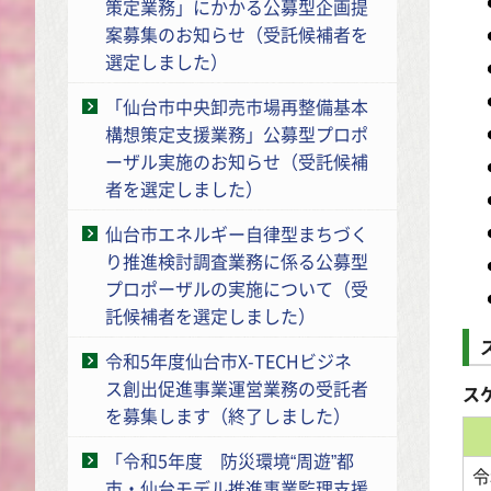
策定業務」にかかる公募型企画提
案募集のお知らせ（受託候補者を
選定しました）
「仙台市中央卸売市場再整備基本
構想策定支援業務」公募型プロポ
ーザル実施のお知らせ（受託候補
者を選定しました）
仙台市エネルギー自律型まちづく
り推進検討調査業務に係る公募型
プロポーザルの実施について（受
託候補者を選定しました）
令和5年度仙台市X-TECHビジネ
ス創出促進事業運営業務の受託者
ス
を募集します（終了しました）
「令和5年度 防災環境“周遊”都
令
市・仙台モデル推進事業監理支援