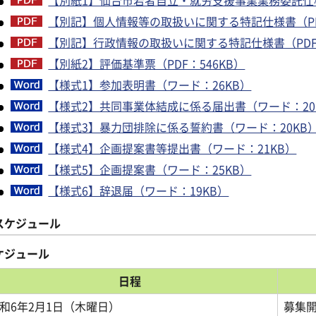
【別記】個人情報等の取扱いに関する特記仕様書（PDF
【別記】行政情報の取扱いに関する特記仕様書（PDF：
【別紙2】評価基準票（PDF：546KB）
【様式1】参加表明書（ワード：26KB）
【様式2】共同事業体結成に係る届出書（ワード：20
【様式3】暴力団排除に係る誓約書（ワード：20KB
【様式4】企画提案書等提出書（ワード：21KB）
【様式5】企画提案書（ワード：25KB）
【様式6】辞退届（ワード：19KB）
スケジュール
ケジュール
日程
和6年2月1日（木曜日）
募集