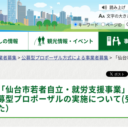
台市
読み上げ
文字の大き
キーワード
ページID
しの情報
観光情報・イベント
業者募集
>
公募型プロポーザル方式による事業者募集
> 「仙
「仙台市若者自立・就労支援事業
募型プロポーザルの実施について(
た）