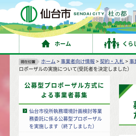
仙
ホーム
くら
ホーム
>
事業者向け情報
>
契約・入札
>
事
ロポーザルの実施について(受託者を決定しました）
公募型プロポーザル方式に
よる事業者募集
仙台市役所執務環境計画検討等業
務委託に係る公募型プロポーザル
を実施します（終了しました）