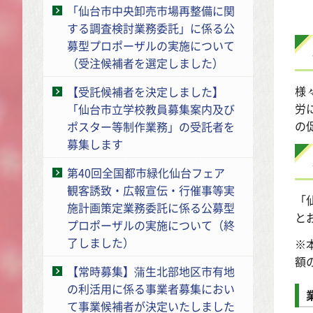
「仙台市中央卸売市場再整備に関
する調査検討業務委託」に係る公
募型プロポーザルの実施について
（受注候補者を選定しました）
様
【受託候補者を決定しました】
労
「仙台市立学校教員募集案内及び
の
ポスター等制作業務」の受託者を
募集します
第40回全国都市緑化仙台フェア
観客誘致・広報宣伝・行催事等実
「
施計画策定業務委託に係る公募型
と
プロポーザルの実施について（終
了しました）
※
額
【常時募集】蒲生北部地区市有地
の利活用に係る事業者募集におい
て事業候補者が決定いたしました