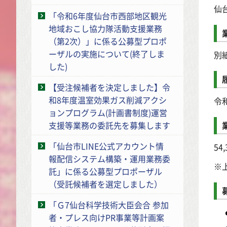
仙
「令和6年度仙台市西部地区観光
地域おこし協力隊活動支援業務
（第2次）」に係る公募型プロポ
ーザルの実施について(終了しま
別
した)
【受注候補者を決定しました】令
和8年度温室効果ガス削減アクシ
令
ョンプログラム(計画書制度)運営
支援等業務の委託先を募集します
「仙台市LINE公式アカウント情
5
報配信システム構築・運用業務委
※
託」に係る公募型プロポーザル
（受託候補者を選定しました）
「Ｇ7仙台科学技術大臣会合 参加
者・プレス向けPR事業等計画案