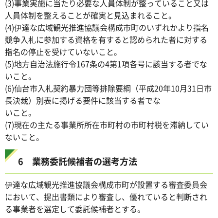
(3)事業実施に当たり必要な人員体制が整っていること又は
人員体制を整えることが確実と見込まれること。
(4)伊達な広域観光推進協議会構成市町のいずれかより指名
競争入札に参加する資格を有すると認められた者に対する
指名の停止を受けていないこと。
(5)地方自治法施行令167条の4第1項各号に該当する者でな
いこと。
(6)仙台市入札契約暴力団等排除要綱（平成20年10月31日市
長決裁）別表に掲げる要件に該当する者でな
いこと。
(7)現在の主たる事業所所在市町村の市町村税を滞納してい
ないこと。
6 業務委託候補者の選考方法
伊達な広域観光推進協議会構成市町が設置する審査委員会
において、提出書類により審査し、優れていると判断され
る事業者を選定して委託候補者とする。