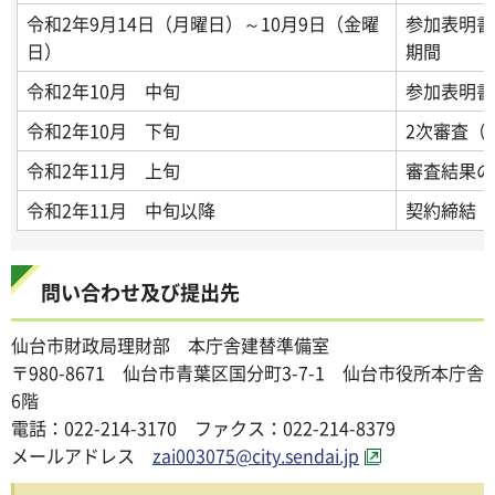
令和2年9月14日（月曜日）～10月9日（金曜
参加表明書
日）
期間
令和2年10月 中旬
参加表明書
令和2年10月 下旬
2次審査（
令和2年11月 上旬
審査結果の
令和2年11月 中旬以降
契約締結
問い合わせ及び提出先
仙台市財政局理財部 本庁舎建替準備室
〒980-8671 仙台市青葉区国分町3-7-1 仙台市役所本庁舎
6階
電話：022-214-3170 ファクス：022-214-8379
メールアドレス
zai003075@city.sendai.jp