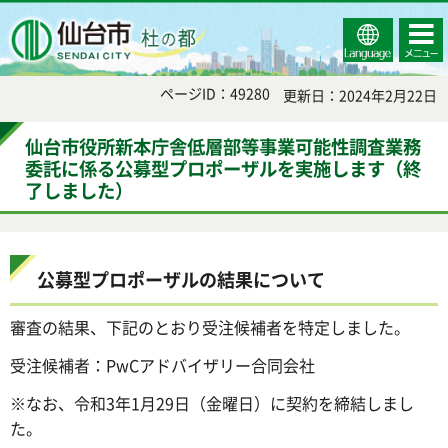
Select
コンテ
仙台市
Language
ンツメ
ニュー
ページID：49280
更新日：2024年2月22日
仙台市役所新本庁舎低層部等事業可能性調査業務
委託に係る公募型プロポーザルを実施します（終
了しました）
公募型プロポーザルの結果について
審査の結果、下記のとおり受注候補者を特定しました。
受注候補者：PwCアドバイザリー合同会社
※なお、令和3年1月29日（金曜日）に契約を締結しまし
た。