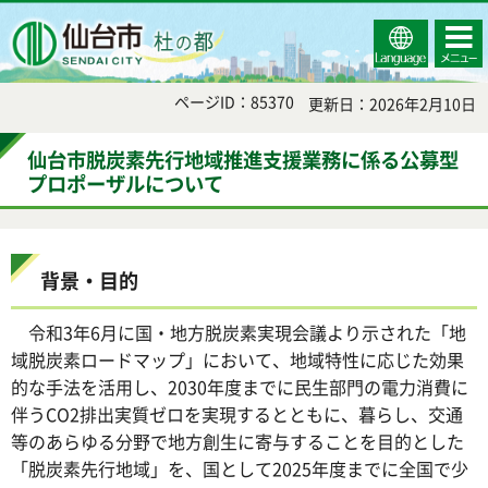
Select
コンテ
仙台市
Language
ンツメ
ニュー
ページID：85370
更新日：2026年2月10日
仙台市脱炭素先行地域推進支援業務に係る公募型
プロポーザルについて
背景・目的
令和3年6月に国・地方脱炭素実現会議より示された「地
域脱炭素ロードマップ」において、地域特性に応じた効果
的な手法を活用し、2030年度までに民生部門の電力消費に
伴うCO2排出実質ゼロを実現するとともに、暮らし、交通
等のあらゆる分野で地方創生に寄与することを目的とした
「脱炭素先行地域」を、国として2025年度までに全国で少