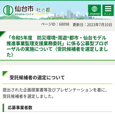
Select
コンテ
仙台市
Language
ンツメ
ニュー
ページID：68098
更新日：2023年7月10日
「令和5年度 防災環境“周遊”都市・仙台モデル
推進事業監理支援業務委託」に係る公募型プロポ
ーザルの実施について（受託候補者を選定しまし
た）
受託候補者の選定について
提出された企画提案書等及びプレゼンテーションを基に、
受託候補者を選定しました。
応募事業者数