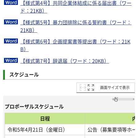
【様式第4号】共同企業体結成に係る届出書（ワー
ド：21KB）
【様式第5号】暴力団排除に係る誓約書（ワード：
21KB）
【様式第6号】企画提案書等提出書（ワード：21K
B）
【様式第7号】辞退届（ワード：20KB）
スケジュール
画面サイズで表示
プロポーザルスケジュール
日程
内
令和5年4月21日（金曜日）
公告（募集要項等ホー