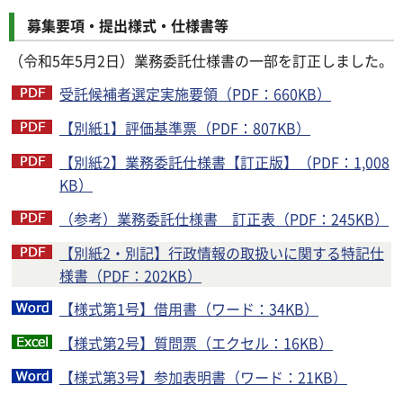
募集要項・提出様式・仕様書等
（令和5年5月2日）業務委託仕様書の一部を訂正しました。
受託候補者選定実施要領（PDF：660KB）
【別紙1】評価基準票（PDF：807KB）
【別紙2】業務委託仕様書【訂正版】（PDF：1,008
KB）
（参考）業務委託仕様書 訂正表（PDF：245KB）
【別紙2・別記】行政情報の取扱いに関する特記仕
様書（PDF：202KB）
【様式第1号】借用書（ワード：34KB）
【様式第2号】質問票（エクセル：16KB）
【様式第3号】参加表明書（ワード：21KB）