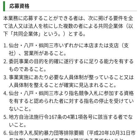
応募資格
本業務に応募することができる者は、次に掲げる要件を全
て法人又は法人を核にした複数の者による共同企業体（以
下「共同企業体」という。）とする。
仙台・八戸・鶴岡三市いずれかに本店または支店（支
社）、営業所があること。
委託事業の目的を的確に遂行するに足りる能力を有する
ものであること。
事業実施にあたり必要な人員体制が整っていること又は
人員体制を整えることが確実に見込まれること。
仙台・八戸・鶴岡三市より指名競争入札に参加する資格
を有すると認められた者に対する指名の停止を受けてい
ないこと。
地方自治法施行令167条の4第1項各号に該当する者でな
いこと。
仙台市入札契約暴力団等排除要綱（平成20年10月31日市