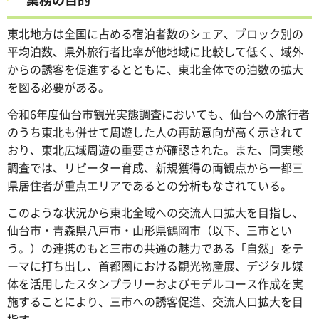
東北地方は全国に占める宿泊者数のシェア、ブロック別の
平均泊数、県外旅行者比率が他地域に比較して低く、域外
からの誘客を促進するとともに、東北全体での泊数の拡大
を図る必要がある。
令和6年度仙台市観光実態調査においても、仙台への旅行者
のうち東北も併せて周遊した人の再訪意向が高く示されて
おり、東北広域周遊の重要さが確認された。また、同実態
調査では、リピーター育成、新規獲得の両観点から一都三
県居住者が重点エリアであるとの分析もなされている。
このような状況から東北全域への交流人口拡大を目指し、
仙台市・青森県八戸市・山形県鶴岡市（以下、三市とい
う。）の連携のもと三市の共通の魅力である「自然」をテ
ーマに打ち出し、首都圏における観光物産展、デジタル媒
体を活用したスタンプラリーおよびモデルコース作成を実
施することにより、三市への誘客促進、交流人口拡大を目
指す。