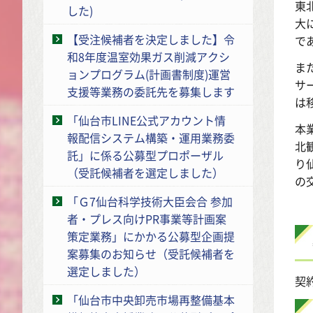
東
した)
大
【受注候補者を決定しました】令
で
和8年度温室効果ガス削減アクシ
ま
ョンプログラム(計画書制度)運営
サ
支援等業務の委託先を募集します
は
「仙台市LINE公式アカウント情
本
報配信システム構築・運用業務委
北
託」に係る公募型プロポーザル
り
（受託候補者を選定しました）
の
「Ｇ7仙台科学技術大臣会合 参加
者・プレス向けPR事業等計画案
策定業務」にかかる公募型企画提
案募集のお知らせ（受託候補者を
選定しました）
契
「仙台市中央卸売市場再整備基本