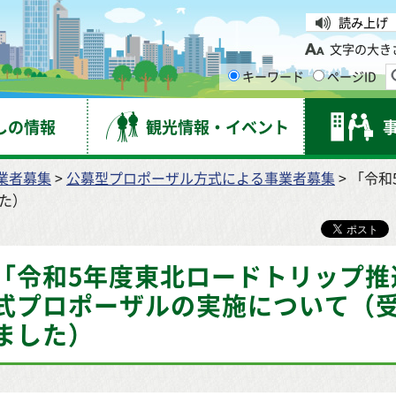
台市
読み上げ
文字の大き
キーワード
ページID
しの情報
観光情報・イベント
業者募集
>
公募型プロポーザル方式による事業者募集
> 「令
た）
「令和5年度東北ロードトリップ推
式プロポーザルの実施について（
ました）