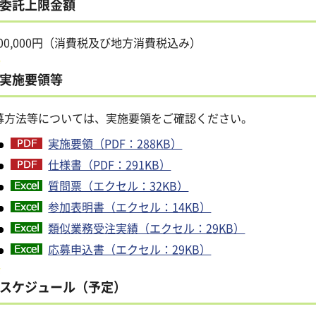
委託上限金額
500,000円（消費税及び地方消費税込み）
実施要領等
募方法等については、実施要領をご確認ください。
実施要領（PDF：288KB）
仕様書（PDF：291KB）
質問票（エクセル：32KB）
参加表明書（エクセル：14KB）
類似業務受注実績（エクセル：29KB）
応募申込書（エクセル：29KB）
スケジュール（予定）