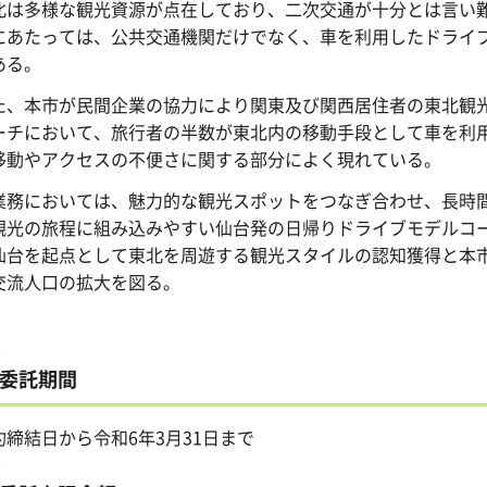
北は多様な観光資源が点在しており、二次交通が十分とは言い
にあたっては、公共交通機関だけでなく、車を利用したドライ
ある。
た、本市が民間企業の協力により関東及び関西居住者の東北観
ーチにおいて、旅行者の半数が東北内の移動手段として車を利
移動やアクセスの不便さに関する部分によく現れている。
業務においては、魅力的な観光スポットをつなぎ合わせ、長時
観光の旅程に組み込みやすい仙台発の日帰りドライブモデルコ
仙台を起点として東北を周遊する観光スタイルの認知獲得と本
交流人口の拡大を図る。
委託期間
約締結日から令和6年3月31日まで